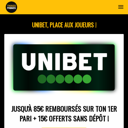
UNIBET, PLACE AUX JOUEURS !
JUSQU'À 85€ REMBOURSÉS SUR TON 1ER
PARI + 15€ OFFERTS SANS DÉPÔT !