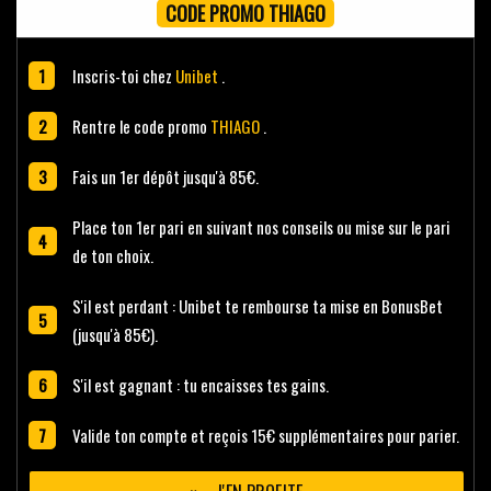
CODE PROMO THIAGO
Inscris-toi chez
Unibet
.
Rentre le code promo
THIAGO
.
Fais un 1er dépôt jusqu'à 85€.
Place ton 1er pari en suivant nos conseils ou mise sur le pari
de ton choix.
S'il est perdant : Unibet te rembourse ta mise en BonusBet
(jusqu'à 85€).
S'il est gagnant : tu encaisses tes gains.
Valide ton compte et reçois 15€ supplémentaires pour parier.