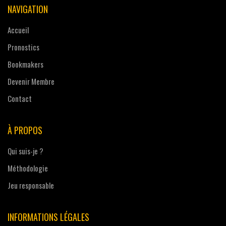
NAVIGATION
Accueil
Pronostics
Bookmakers
Devenir Membre
Contact
À PROPOS
Qui suis-je ?
Méthodologie
Jeu responsable
INFORMATIONS LÉGALES