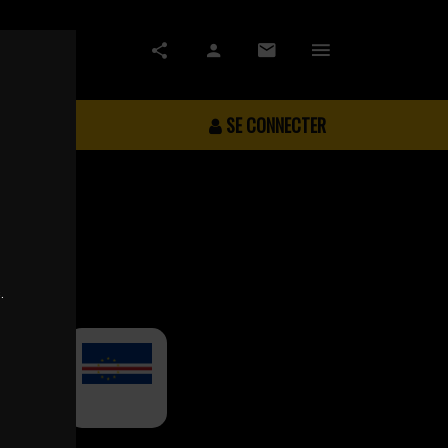
SE CONNECTER
.