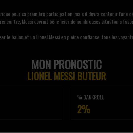
orique pour sa première participation, mais il devra contenir l’une 
 rencontre, Messi devrait bénéficier de nombreuses situations favo
r le ballon et un Lionel Messi en pleine confiance, tous les voyant
MON PRONOSTIC
LIONEL MESSI BUTEUR
% BANKROLL
2%