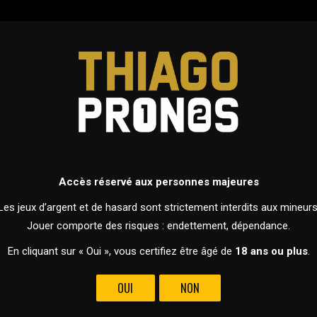
ERS
PRONOSTICS
DEVENIR MEMBRE
FOOTBALL
INTERNATIONAL - COUPE DU MONDE 2026
Accès réservé aux personnes majeures
4 JUILLET 2026 À 00H00
Les jeux d’argent et de hasard sont strictement interdits aux mineurs
Jouer comporte des risques : endettement, dépendance.
En cliquant sur « Oui », vous certifiez être âgé de
18 ans ou plus
.
OUI
NON
VS