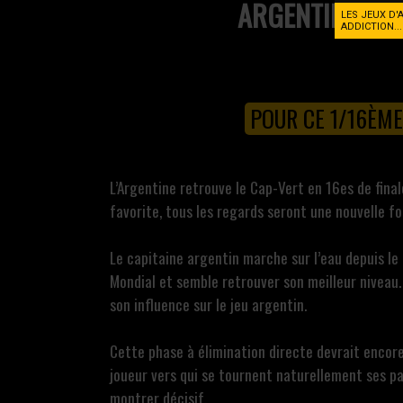
ARGENTINE
LES JEUX D'
ADDICTION..
POUR CE 1/16ÈME
L’Argentine retrouve le Cap-Vert en 16es de final
favorite, tous les regards seront une nouvelle fo
Le capitaine argentin marche sur l’eau depuis le
Mondial et semble retrouver son meilleur niveau. 
son influence sur le jeu argentin.
Cette phase à élimination directe devrait encore
joueur vers qui se tournent naturellement ses par
montrer décisif.