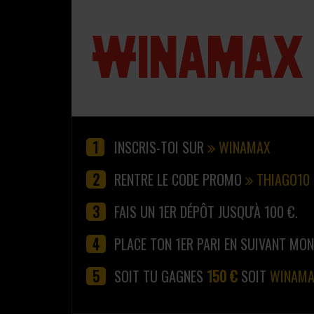
INSCRIS-TOI SUR
WINAMAX
RENTRE LE CODE PROMO
THIAGO10
FAIS UN 1ER DÉPÔT JUSQU'À 100 €.
PLACE TON 1ER PARI EN SUIVANT MO
SOIT TU GAGNES
150 €
SOIT
WINAM