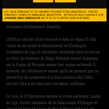
Les demi-finales de la Coupe du Roi se poursuivent avec un
choc majeur entre Atlético de Madrid et le FC Barcelone,
LES JEUX D'ARGENT ET DE HASARD PEUVENT ÊTRE DANGEREUX : PERTES
ce jeudi à 21h00 au Metropolitano Stadium. Une première
D'ARGENT, CONFLITS FAMILIAUX, ADDICTION... RETROUVE NOS CONSEILS SUR
JOUEURS-INFO-SERVICE.FR
(09 74 75 13 13, APPEL NON SURTAXÉ)
manche capitale dans une double confrontation qui
s’annonce extrêmement disputée.
L’Atlético aborde cette rencontre avec un objectif clair :
rester en vie avant le déplacement en Catalogne.
Troisièmes de Liga et désormais distancés dans la course
au titre, les hommes de Diego Simeone misent beaucoup
sur la Coupe du Roi pour sauver leur saison nationale. À
domicile, les Colchoneros savent qu’ils ne peuvent pas se
permettre de compromettre leurs chances dès l’aller,
surtout face à un adversaire en pleine confiance.
En face, le FC Barcelone domine la scène nationale. Leader
de Liga, récent vainqueur de la Supercoupe d’Espagne et
tenant du titre en Coupe du Roi, le Barça reste sur six