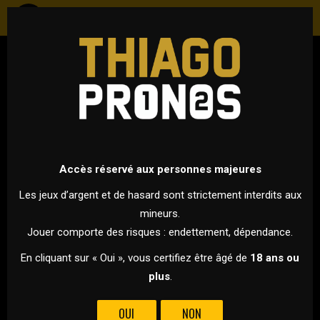
FOOTBALL
ESPAGNE - LALIGA
12 FÉVRIER 2026 À 21H00
VS
Accès réservé aux personnes majeures
Les jeux d’argent et de hasard sont strictement interdits aux
mineurs.
ATLETICO MADRID
BARCELONE
Jouer comporte des risques : endettement, dépendance.
POUR CETTE 1/2 FINALE ALLER DE LA COPA DEL REY, L’ATLETICO
En cliquant sur « Oui », vous certifiez être âgé de
18 ans ou
MADRID ACCUEILLE LE FC BARCELONE AU WANDA
plus
.
METROPOLITANO !
OUI
NON