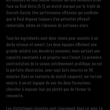
face au Real Betis (5-1), un match marqué par le triplé de
Gonzalo García. Une performance offensive qui confirme
que le Real dispose toujours d’un potentiel offensif
redoutable, même en l’absence de certaines stars.
Tous les ingrédients sont donc réunis pour assister à un
derby intense et ouvert. Les deux équipes affichent une
grande solidité ces dernières semaines, mais surtout une
capacité constante à se projeter vers l’avant. La première
confrontation de la saison, extrêmement prolifique, en est
la parfaite illustration, avec sept buts inscrits en 90
minutes. Dans un contexte de match couperet, sur terrain
neutre, il serait logique de voir les deux formations
chercher à imposer leur jeu plutôt que de fermer la
rencontre.
Les statistiques récentes vont clairement dans ce sens. Le