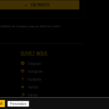
J'EN PROFITE
usceptibles de changer jusqu'au début du match.
SUIVEZ-NOUS
Telegram
Instagram
Facebook
Twitter
TikTok
ll
Personalize