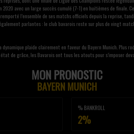
s reprises, dont une finale de Ligue des Champions restée légendair
 en 2020 avec un large succès cumulé (7-1) en huitièmes de finale. 
 remporté l’ensemble de ses matchs officiels depuis la reprise, ta
également parlantes : le club bavarois reste sur plus de vingt matc
a dynamique plaide clairement en faveur du Bayern Munich. Plus ro
état de grâce, les Bavarois ont tous les atouts pour s’imposer deva
MON PRONOSTIC
BAYERN MUNICH
% BANKROLL
2%