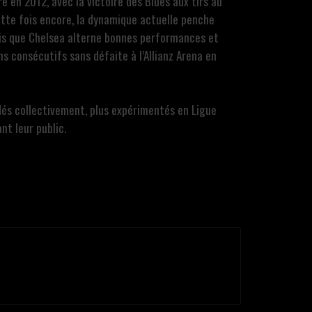
e en 2012, avec la victoire des Blues aux tirs au
Cette fois encore, la dynamique actuelle penche
ndis que Chelsea alterne bonnes performances et
hs consécutifs sans défaite à l’Allianz Arena en
dés collectivement, plus expérimentés en Ligue
nt leur public.