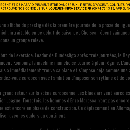
L’ALLIANZ ARENA !
ARGENT ET DE HASARD PEUVENT ÊTRE DANGEREUX : PERTES D'ARGENT, CONFLITS FA
. RETROUVE NOS CONSEILS SUR
JOUEURS-INFO-SERVICE.FR
(09 74 75 13 13, APPEL 
e affiche de prestige dès la première journée de la phase de ligue. 
ich, intraitable en ce début de saison, et Chelsea, récent vainque
 dans un groupe relevé.
ébut de l’exercice. Leader de Bundesliga après trois journées, le 
Vincent Kompany, la machine munichoise tourne à plein régime. L’u
ançais a immédiatement trouvé sa place et s’impose déjà comme une 
rendez-vous européen avec l’ambition d’imposer son rythme et de co
on grand retour sur la scène européenne. Les Blues arrivent auréolé
er League. Toutefois, les hommes d’Enzo Maresca n’ont pas encore a
uipe est encore en phase de construction. Ce déplacement en Allem
liser avec les cadors du continent.