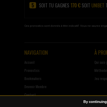
SOIT TU GAGNES
170 €
SOIT
UNIBET
T
Ces pronostics sont donnés à titre indicatif. Vous ne saurez eng
NAVIGATION
À PRO
Accueil
Qui suis-
Pronostics
Méthodol
Bookmakers
Jeu resp
Devenir Membre
Contact
By continuing 