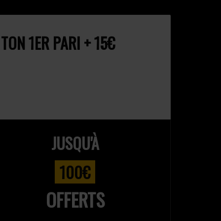
ON 1ER PARI + 15€
JUSQU'À
100€
OFFERTS