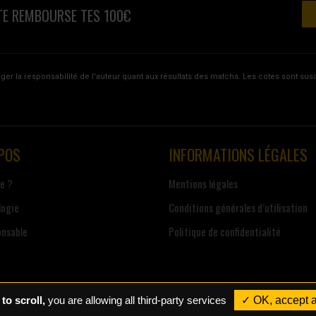
E REMBOURSE TES 100€
ager la responsabilité de l'auteur quant aux résultats des matchs. Les cotes sont s
POS
INFORMATIONS LÉGALES
je ?
Mentions légales
ogie
Conditions générales d’utilisation
onsable
Politique de confidentialité
to scroll,
you are allowing all third-party services
✓ OK, accept a