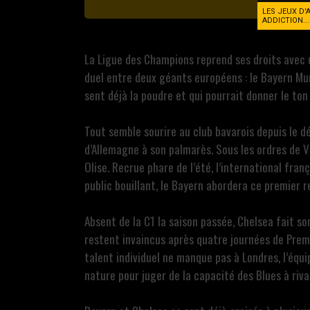
LES JEUX D'
ADDICTION..
La Ligue des Champions reprend ses droits avec un
duel entre deux géants européens : le Bayern Mun
sent déjà la poudre et qui pourrait donner le ton
Tout semble sourire au club bavarois depuis le d
d’Allemagne à son palmarès. Sous les ordres de 
Olise. Recrue phare de l’été, l’international fr
public bouillant, le Bayern abordera ce premier 
Absent de la C1 la saison passée, Chelsea fait s
restent invaincus après quatre journées de Premi
talent individuel ne manque pas à Londres, l’éq
nature pour juger de la capacité des Blues à riva