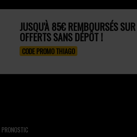
JUSQU'À 85€ REMBOURSÉS SUR T
OFFERTS SANS DÉPÔT !
CODE PROMO THIAGO
N PRONOSTIC