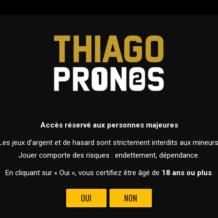
ERS
PRONOSTICS
DEVENIR MEMBRE
FOOTBALL
LIGUE DES CHAMPIONS 2026 - PHASES DE LIGUE
Accès réservé aux personnes majeures
17 SEPTEMBRE 2025 À 21H00
Les jeux d’argent et de hasard sont strictement interdits aux mineurs
BAYERN MUNICH VS CHELSEA
Jouer comporte des risques : endettement, dépendance.
En cliquant sur « Oui », vous certifiez être âgé de
18 ans ou plus
.
OUI
NON
NÉE DE LA CHAMPION’S LEAGUE, LE BAYERN M