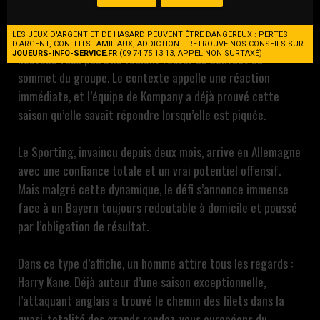
Le Bayern Munich veut absolument se relancer après sa
défaite à Londres contre Arsenal. De retour à l’Allianz
LES JEUX D'ARGENT ET DE HASARD PEUVENT ÊTRE DANGEREUX : PERTES
Arena, les Bavarois savent qu’ils n’ont pas le droit à un
D'ARGENT, CONFLITS FAMILIAUX, ADDICTION... RETROUVE NOS CONSEILS SUR
JOUEURS-INFO-SERVICE.FR
(09 74 75 13 13, APPEL NON SURTAXÉ)
nouveau faux pas s’ils veulent rester au contact du
sommet du groupe. Le contexte appelle une réaction
immédiate, et l’équipe de Kompany a déjà prouvé cette
saison qu’elle savait répondre lorsqu’elle est piquée.
Le Sporting, invaincu depuis deux mois, arrive en Allemagne
avec une confiance totale et un vrai potentiel offensif.
Mais malgré cette dynamique, le défi s’annonce immense
face à un Bayern toujours redoutable à domicile et poussé
par l’obligation de résultat.
Dans ce type d’affiche, un homme attire tous les regards :
Harry Kane. Déjà auteur d’une saison exceptionnelle,
l’attaquant anglais a trouvé le chemin des filets dans la
quasi-totalité des grands rendez-vous européens du