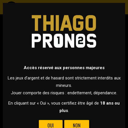
FOOTBALL
INTERNATIONAL - COUPE DU MONDE 2026
15 JUIN 2026 À 21H00
VS
Accès réservé aux personnes majeures
Les jeux d’argent et de hasard sont strictement interdits aux
mineurs.
BELGIQUE
EGYPTE
Jouer comporte des risques : endettement, dépendance.
POUR CE PREMIER MATCH DU GROUPE G, LA BELGIQUE
En cliquant sur « Oui », vous certifiez être âgé de
18 ans ou
AFFRONTE L’EGYPTE !
plus
.
La Belgique débute sa Coupe du Monde 2026 avec un
OUI
NON