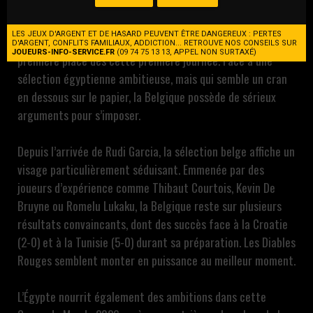
match important face à l’Égypte dans le groupe G.
Considérés comme les favoris de cette poule, les Diables
LES JEUX D'ARGENT ET DE HASARD PEUVENT ÊTRE DANGEREUX : PERTES
Rouges auront l’occasion de prendre une option sur la
D'ARGENT, CONFLITS FAMILIAUX, ADDICTION... RETROUVE NOS CONSEILS SUR
JOUEURS-INFO-SERVICE.FR
(09 74 75 13 13, APPEL NON SURTAXÉ)
première place dès cette première journée. Face à une
sélection égyptienne ambitieuse, mais qui semble un cran
en dessous sur le papier, la Belgique possède de sérieux
arguments pour s’imposer.
Depuis l’arrivée de Rudi Garcia, la sélection belge affiche un
visage particulièrement séduisant. Emmenée par des
joueurs d’expérience comme Thibaut Courtois, Kevin De
Bruyne ou Romelu Lukaku, la Belgique reste sur plusieurs
résultats convaincants, dont des succès face à la Croatie
(2-0) et à la Tunisie (5-0) durant sa préparation. Les Diables
Rouges semblent monter en puissance au meilleur moment.
L’Égypte nourrit également des ambitions dans cette