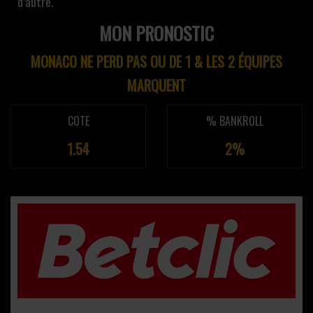
d’autre.
MON PRONOSTIC
MONACO NE PERD PAS OU DE 1 & LES 2 ÉQUIPES
MARQUENT
COTE
% BANKROLL
1.54
2%