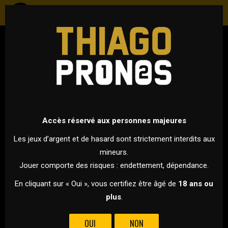
FOOTBALL
FRANCE - LIGUE 1
5 DÉCEMBRE 2025 À 19H00
VS
Accès réservé aux personnes majeures
Les jeux d’argent et de hasard sont strictement interdits aux
mineurs.
BREST
MONACO
Jouer comporte des risques : endettement, dépendance.
EN OUVERTURE DE CETTE 15ÈME JOURNÉE DE LIGUE 1, BREST
En cliquant sur « Oui », vous certifiez être âgé de
18 ans ou
ACCUEILLE MONACO À FRANCIS LE BLÉ !
plus
.
Brest et Monaco abordent cette 15e journée avec une
OUI
NON