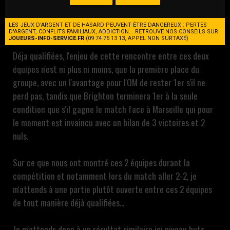
Leader de son groupe, les Marseillais de Gennaro Gattuso
se déplacent à Brighton chez un compatriote de
LES JEUX D'ARGENT ET DE HASARD PEUVENT ÊTRE DANGEREUX : PERTES
l'entraîneur Italien, Roberto De Zerbi.
D'ARGENT, CONFLITS FAMILIAUX, ADDICTION... RETROUVE NOS CONSEILS SUR
JOUEURS-INFO-SERVICE.FR
(09 74 75 13 13, APPEL NON SURTAXÉ)
Déja qualifiées, l'enjeu de cette rencontre entre ces deux
équipes n'est ni plus ni moins, que la première place du
groupe, avec un l'avantage pour l'OM de rester 1er s'il ne
perd pas, tandis que Brighton terminera 1er à la seule
condition que s'il gagne le match face à Marseille qui pour
le moment est invaincu avec un bilan de 3 victoires et 2
nuls.
Sur ce que nous ont montré ces 2 équipes durant la
compétition et notamment lors du match aller 2-2, je
m'attends à une partie plutôt ouverte entre ces 2 équipes
de tout manière déjà qualifiées...
Je m'attends donc à un résultat similaire ici niveau buts,