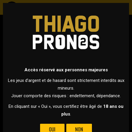
FOOTBALL
EUROPA LEAGUE - PHASE DE LIGUE
14 DÉCEMBRE 2023 À 21H00
VS
Accès réservé aux personnes majeures
Les jeux d’argent et de hasard sont strictement interdits aux
mineurs.
BRIGHTON
MARSEILLE
Jouer comporte des risques : endettement, dépendance.
POUR CETTE DERNIÈRE JOURNÉE D'EUROPA LEAGUE, MARSEILLE
En cliquant sur « Oui », vous certifiez être âgé de
18 ans ou
SE DÉPLACE À L'AMEX STADIUM POUR Y DÉFIER BRIGHTON AVEC
plus
.
EN JEU LA 1ÈRE PLACE DE CE GROUPE B !
OUI
NON