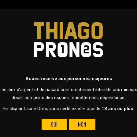
ERS
PRONOSTICS
DEVENIR MEMBRE
FOOTBALL
LIGUE DES CHAMPIONS 2026 - PHASES DE LIGUE
Accès réservé aux personnes majeures
25 NOVEMBRE 2025 À 21H00
Les jeux d’argent et de hasard sont strictement interdits aux mineurs
Jouer comporte des risques : endettement, dépendance.
En cliquant sur « Oui », vous certifiez être âgé de
18 ans ou plus
.
OUI
NON
VS