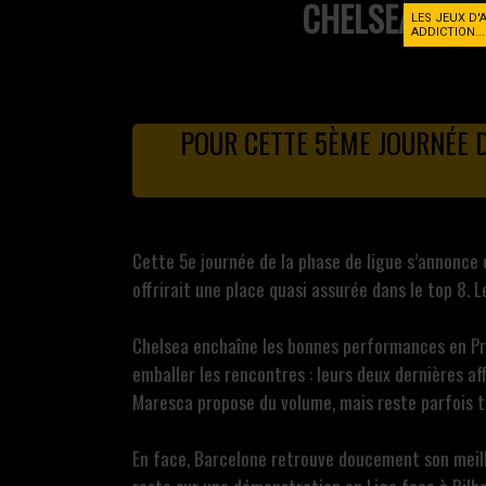
CHELSEA
LES JEUX D'
ADDICTION..
POUR CETTE 5ÈME JOURNÉE D
Cette 5e journée de la phase de ligue s’annonce
offrirait une place quasi assurée dans le top 8.
Chelsea enchaîne les bonnes performances en Prem
emballer les rencontres : leurs deux dernières af
Maresca propose du volume, mais reste parfois tr
En face, Barcelone retrouve doucement son meilleu