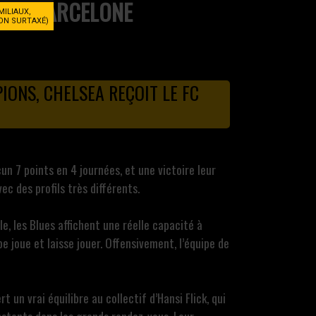
BARCELONE
MILIAUX,
NON SURTAXÉ)
IONS, CHELSEA REÇOIT LE FC
n 7 points en 4 journées, et une victoire leur
c des profils très différents.
, les Blues affichent une réelle capacité à
e joue et laisse jouer. Offensivement, l’équipe de
un vrai équilibre au collectif d’Hansi Flick, qui