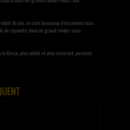
nstants dans les grands rendez-vous. Leur
roduit du jeu, se crée beaucoup d’occasions mais
able de répondre dans un grand rendez-vous
 le Barça, plus solide et plus constant, parvient
QUENT