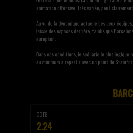
reste sur une démonstration en Liga face à Bilb
animation offensive, très variée, peut clairemen
Au vu de la dynamique actuelle des deux équipes,
laisse des espaces derrière, tandis que Barcelon
européen.
Dans ces conditions, le scénario le plus logique r
au minimum à repartir avec un point de Stamfor
BARC
COTE
2.24