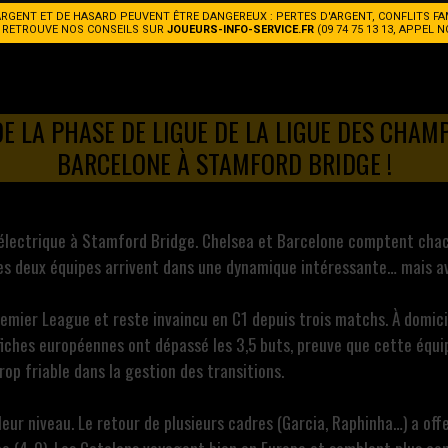
ARGENT ET DE HASARD PEUVENT ÊTRE DANGEREUX : PERTES D'ARGENT, CONFLITS FA
. RETROUVE NOS CONSEILS SUR
JOUEURS-INFO-SERVICE.FR
(09 74 75 13 13, APPEL 
E LA PHASE DE LIGUE DE LA LIGUE DES CHAMP
BARCELONE À STAMFORD BRIDGE !
 électrique à Stamford Bridge. Chelsea et Barcelone comptent chacu
 Les deux équipes arrivent dans une dynamique intéressante… mais ave
ier League et reste invaincu en C1 depuis trois matchs. À domicile
fiches européennes ont dépassé les 3,5 buts, preuve que cette équip
op friable dans la gestion des transitions.
r niveau. Le retour de plusieurs cadres (Garcia, Raphinha…) a offert 