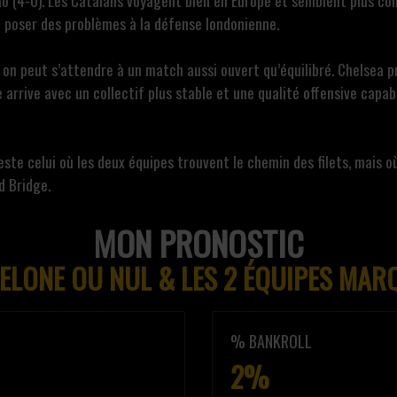
ao (4-0). Les Catalans voyagent bien en Europe et semblent plus co
t poser des problèmes à la défense londonienne.
 on peut s’attendre à un match aussi ouvert qu’équilibré. Chelsea p
e arrive avec un collectif plus stable et une qualité offensive cap
este celui où les deux équipes trouvent le chemin des filets, mais où
d Bridge.
MON PRONOSTIC
ELONE OU NUL & LES 2 ÉQUIPES MAR
% BANKROLL
2%