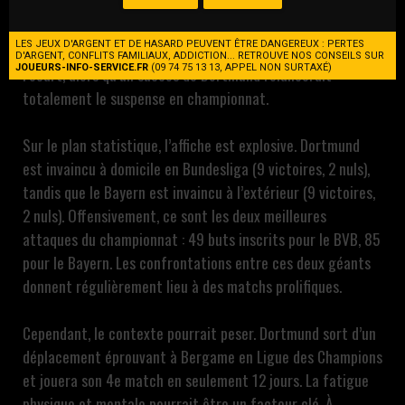
Un Klassiker décisif dans la course au titre : le Bayern est
leader avec 60 points, tandis que le BVB est 2e avec 52
LES JEUX D'ARGENT ET DE HASARD PEUVENT ÊTRE DANGEREUX : PERTES
unités. Une victoire bavaroise permettrait de creuser
D'ARGENT, CONFLITS FAMILIAUX, ADDICTION... RETROUVE NOS CONSEILS SUR
JOUEURS-INFO-SERVICE.FR
(09 74 75 13 13, APPEL NON SURTAXÉ)
l’écart, alors qu’un succès de Dortmund relancerait
totalement le suspense en championnat.
Sur le plan statistique, l’affiche est explosive. Dortmund
est invaincu à domicile en Bundesliga (9 victoires, 2 nuls),
tandis que le Bayern est invaincu à l’extérieur (9 victoires,
2 nuls). Offensivement, ce sont les deux meilleures
attaques du championnat : 49 buts inscrits pour le BVB, 85
pour le Bayern. Les confrontations entre ces deux géants
donnent régulièrement lieu à des matchs prolifiques.
Cependant, le contexte pourrait peser. Dortmund sort d’un
déplacement éprouvant à Bergame en Ligue des Champions
et jouera son 4e match en seulement 12 jours. La fatigue
physique et mentale pourrait être un facteur clé. À