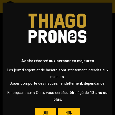
FOOTBALL
ALLEMAGNE - BUNDESLIGA
28 FÉVRIER 2026 À 18H30
VS
Accès réservé aux personnes majeures
Les jeux d’argent et de hasard sont strictement interdits aux
mineurs.
DORTMUND
BAYERN MUNICH
Jouer comporte des risques : endettement, dépendance.
C’EST LE CHOC DE CETTE 24ÈME JOURNÉE DE BUNDESLIGA, AVEC
En cliquant sur « Oui », vous certifiez être âgé de
18 ans ou
LE BORUSSIA DORTMUND QUI ACCUEILLE LE BAYERN MUNICH
plus
.
AU SIGNAL IDUNA PARK !
OUI
NON