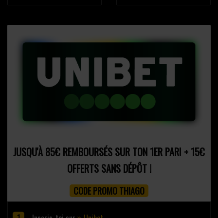
JUSQU'À 85€ REMBOURSÉS SUR TON 1ER PARI + 15€
OFFERTS SANS DÉPÔT !
CODE PROMO THIAGO
Inscris-toi sur
Unibet