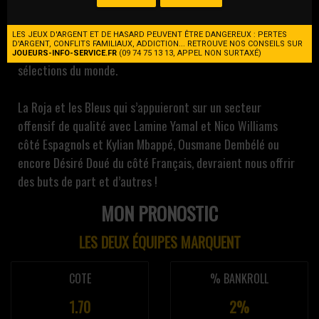
Comme lors des précédents duels, je m’attends encore à
LES JEUX D'ARGENT ET DE HASARD PEUVENT ÊTRE DANGEREUX : PERTES
D'ARGENT, CONFLITS FAMILIAUX, ADDICTION... RETROUVE NOS CONSEILS SUR
une rencontre spectaculaire entre deux des meilleures
JOUEURS-INFO-SERVICE.FR
(09 74 75 13 13, APPEL NON SURTAXÉ)
sélections du monde.
La Roja et les Bleus qui s’appuieront sur un secteur
offensif de qualité avec Lamine Yamal et Nico Williams
côté Espagnols et Kylian Mbappé, Ousmane Dembélé ou
encore Désiré Doué du côté Français, devraient nous offrir
des buts de part et d’autres !
MON PRONOSTIC
LES DEUX ÉQUIPES MARQUENT
COTE
% BANKROLL
1.70
2%