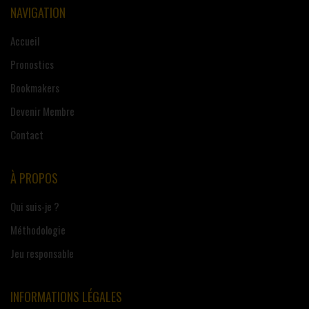
NAVIGATION
Accueil
Pronostics
Bookmakers
Devenir Membre
Contact
À PROPOS
Qui suis-je ?
Méthodologie
Jeu responsable
INFORMATIONS LÉGALES