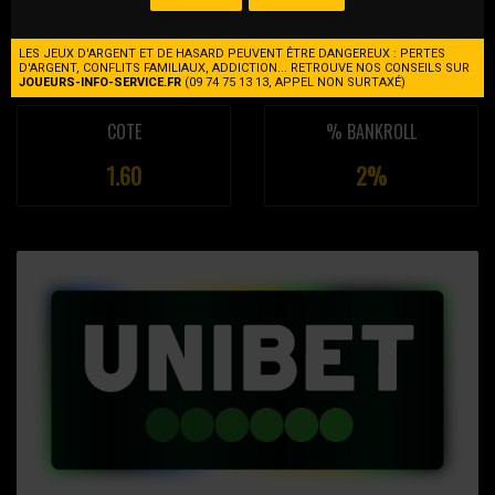
MON PRONOSTIC
LES JEUX D'ARGENT ET DE HASARD PEUVENT ÊTRE DANGEREUX : PERTES
LES DEUX ÉQUIPES MARQUENT
D'ARGENT, CONFLITS FAMILIAUX, ADDICTION... RETROUVE NOS CONSEILS SUR
JOUEURS-INFO-SERVICE.FR
(09 74 75 13 13, APPEL NON SURTAXÉ)
COTE
% BANKROLL
1.60
2%