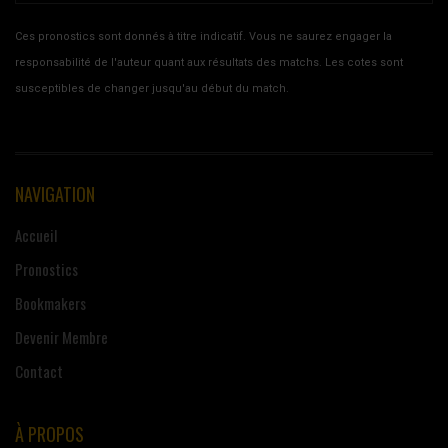
Ces pronostics sont donnés à titre indicatif. Vous ne saurez engager la
responsabilité de l'auteur quant aux résultats des matchs. Les cotes sont
susceptibles de changer jusqu'au début du match.
NAVIGATION
Accueil
Pronostics
Bookmakers
Devenir Membre
Contact
À PROPOS