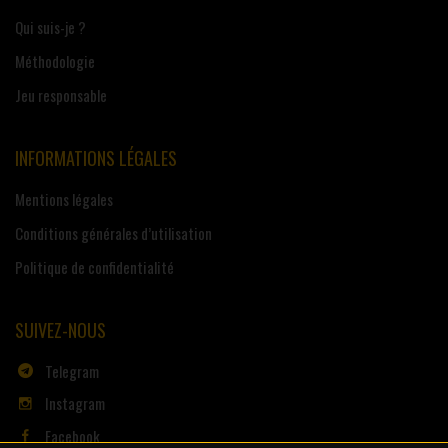
Qui suis-je ?
Méthodologie
Jeu responsable
INFORMATIONS LÉGALES
Mentions légales
Conditions générales d’utilisation
Politique de confidentialité
SUIVEZ-NOUS
Telegram
Instagram
Facebook