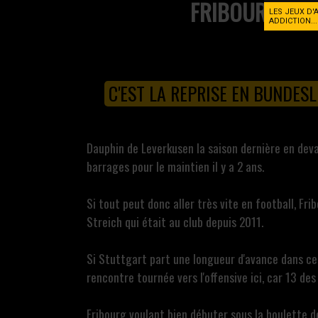
FRIBOURG
LES JEUX D'
ADDICTION..
C'EST LA REPRISE EN BUNDESL
Dauphin de Leverkusen la saison dernière en dev
barrages pour le maintien il y a 2 ans.
Si tout peut donc aller très vite en football, Fr
Streich qui était au club depuis 2011.
Si Stuttgart part une longueur d'avance dans ce 
rencontre tournée vers l'offensive ici, car 13 de
Fribourg voulant bien débuter sous la houlette d