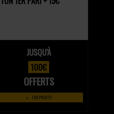
ON 1ER PARI + 15€
JUSQU'À
100€
OFFERTS
J'EN PROFITE