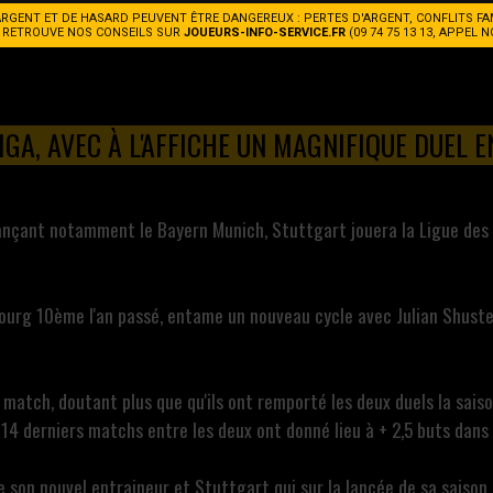
ARGENT ET DE HASARD PEUVENT ÊTRE DANGEREUX : PERTES D'ARGENT, CONFLITS FA
. RETROUVE NOS CONSEILS SUR
JOUEURS-INFO-SERVICE.FR
(09 74 75 13 13, APPEL 
IGA, AVEC À L'AFFICHE UN MAGNIFIQUE DUEL 
ançant notamment le Bayern Munich, Stuttgart jouera la Ligue des 
ibourg 10ème l'an passé, entame un nouveau cycle avec Julian Shuste
match, doutant plus que qu'ils ont remporté les deux duels la saiso
s 14 derniers matchs entre les deux ont donné lieu à + 2,5 buts dans
e son nouvel entraineur et Stuttgart qui sur la lancée de sa saiso