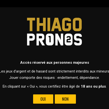
ERS
PRONOSTICS
DEVENIR MEMBRE
FOOTBALL
ALLEMAGNE - BUNDESLIGA
Accès réservé aux personnes majeures
24 AOÛT 2024 À 15H30
Les jeux d’argent et de hasard sont strictement interdits aux mineurs
Jouer comporte des risques : endettement, dépendance.
En cliquant sur « Oui », vous certifiez être âgé de
18 ans ou plus
.
OUI
NON
VS