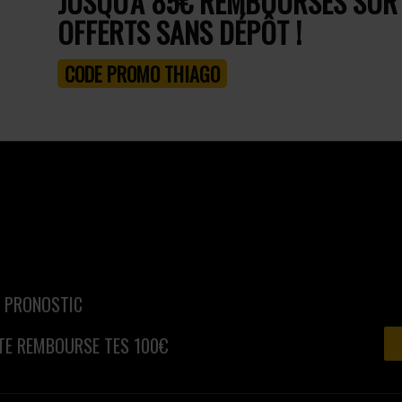
JUSQU'À 85€ REMBOURSÉS SUR T
OFFERTS SANS DÉPÔT !
CODE PROMO THIAGO
N PRONOSTIC
TE REMBOURSE TES 100€