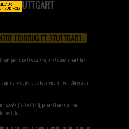
STUTTGART
MILIAUX,
NON SURTAXÉ)
ENTRE FRIBOUG ET STUTTGART !
Champions cette saison, après avoir joué les
r, après le départ de leur entraineur Christian
n passée (5-0 et 1-3), je m'attends à une
 le match.
n dernière mais après avoir perdu en Supercoupe