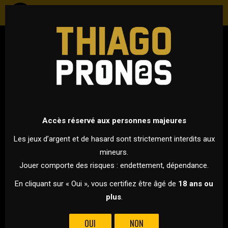
FOOTBALL
ANGLETERRE - PREMIER LEAGUE
7 JANVIER 2026 À 20H30
VS
Accès réservé aux personnes majeures
Les jeux d’argent et de hasard sont strictement interdits aux
mineurs.
FULHAM
CHELSEA
Jouer comporte des risques : endettement, dépendance.
POUR CETTE 27ÈME JOURNÉE DE PREMIER LEAGUE, FULHAM
En cliquant sur « Oui », vous certifiez être âgé de
18 ans ou
ACCUEILLE CHELSEA DANS UN DERBY LONDONIEN QUI
plus
.
S’ANNONCE ANIMÉ !
OUI
NON