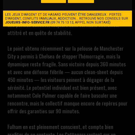
À Craven Cottage, Fulham reçoit Chelsea, deux formations
séparées par seulement trois points avant le coup d’envoi.
LES JEUX D'ARGENT ET DE HASARD PEUVENT ÊTRE DANGEREUX : PERTES
Cinquièmes au classement, les Blues traversent pourtant
D'ARGENT, CONFLITS FAMILIAUX, ADDICTION... RETROUVE NOS CONSEILS SUR
JOUEURS-INFO-SERVICE.FR
(09 74 75 13 13, APPEL NON SURTAXÉ)
une période délicate, toujours sans véritable entraîneur
attitré et en quête de stabilité.
Le point obtenu récemment sur la pelouse de Manchester
City a permis à Chelsea de stopper l’hémorragie, mais la
dynamique reste fragile. Sans victoire depuis 360 minutes
et avec une défense fébrile — aucun clean-sheet depuis
450 minutes — les visiteurs peinent à dégager de la
sérénité. Le potentiel individuel est bien présent, avec
notamment Cole Palmer capable de faire basculer une
rencontre, mais le collectif manque encore de repères pour
offrir des garanties sur 90 minutes.
Fulham en est pleinement conscient, et compte bien
profiter de ce contexte. Les Cottagers restent sur un