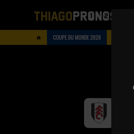
COUPE DU MONDE 2026
BOOKMAK