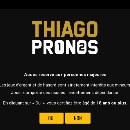
ERS
PRONOSTICS
DEVENIR MEMBRE
FOOTBALL
ANGLETERRE - PREMIER LEAGUE
Accès réservé aux personnes majeures
21 AVRIL 2024 À 17H30
Les jeux d’argent et de hasard sont strictement interdits aux mineurs
Jouer comporte des risques : endettement, dépendance.
En cliquant sur « Oui », vous certifiez être âgé de
18 ans ou plus
.
OUI
NON
VS