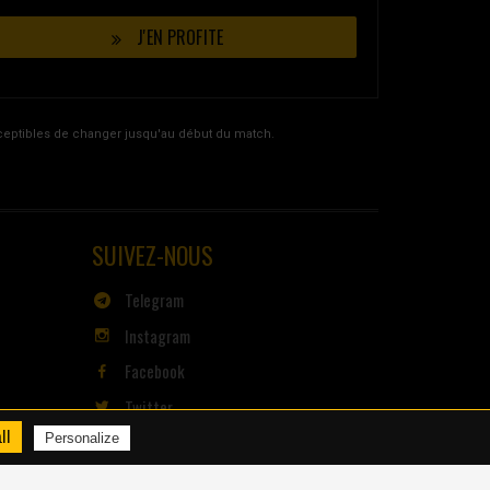
J'EN PROFITE
usceptibles de changer jusqu'au début du match.
SUIVEZ-NOUS
Telegram
Instagram
Facebook
Twitter
ll
Personalize
TikTok