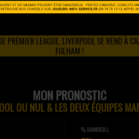
ARGENT ET DE HASARD PEUVENT ÊTRE DANGEREUX : PERTES D'ARGENT, CONFLITS FA
. RETROUVE NOS CONSEILS SUR
JOUEURS-INFO-SERVICE.FR
(09 74 75 13 13, APPEL 
E PREMIER LEAGUE, LIVERPOOL SE REND À C
FULHAM !
MON PRONOSTIC
OOL OU NUL & LES DEUX ÉQUIPES M
% BANKROLL