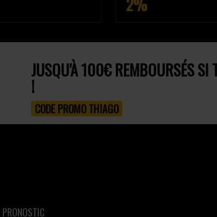
2%
JUSQU'À 100€ REMBOURSÉS SI 
!
CODE PROMO THIAGO
N PRONOSTIC