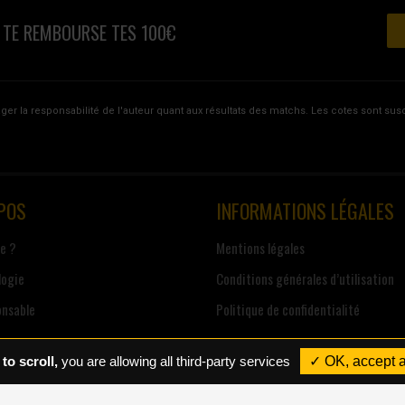
TE REMBOURSE TES 100€
ager la responsabilité de l'auteur quant aux résultats des matchs. Les cotes sont s
POS
INFORMATIONS LÉGALES
je ?
Mentions légales
ogie
Conditions générales d’utilisation
onsable
Politique de confidentialité
to scroll,
you are allowing all third-party services
✓ OK, accept a