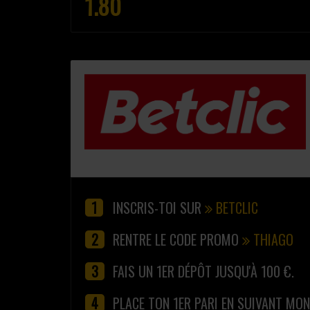
1.80
INSCRIS-TOI SUR
BETCLIC
RENTRE LE CODE PROMO
THIAGO
FAIS UN 1ER DÉPÔT JUSQU'À 100 €.
PLACE TON 1ER PARI EN SUIVANT MO