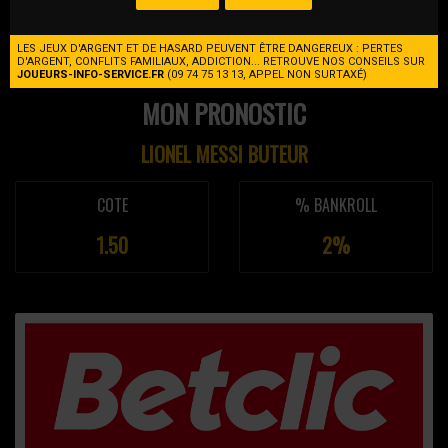
Difficile d’aller contre lui ce soir… Je tente le but de Messi,
LES JEUX D'ARGENT ET DE HASARD PEUVENT ÊTRE DANGEREUX : PERTES
D'ARGENT, CONFLITS FAMILIAUX, ADDICTION... RETROUVE NOS CONSEILS SUR
encore une fois (3ème fois), comme à l’aller et au retour.
JOUEURS-INFO-SERVICE.FR
(09 74 75 13 13, APPEL NON SURTAXÉ)
MON PRONOSTIC
LIONEL MESSI BUTEUR
COTE
% BANKROLL
1.50
2%