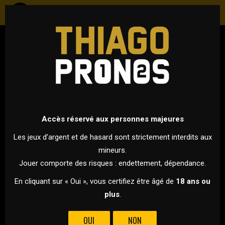
FOOTBALL
EUROPA LEAGUE - PHASE DE LIGUE
9 NOVEMBRE 2023 À 18H45
VS
Accès réservé aux personnes majeures
Les jeux d’argent et de hasard sont strictement interdits aux
mineurs.
LASK
UNION SAINT-
Jouer comporte des risques : endettement, dépendance.
GILLOISE
En cliquant sur « Oui », vous certifiez être âgé de
18 ans ou
plus
.
POUR CETTE 4ÈME JOURNÉE D'EUROPA LEAGUE, LASK LINZ
REÇOIT LA ROYALE UNION SG !
OUI
NON