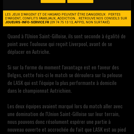
Bon dernier de cette phase de poule avec 0 point au
compteur, LASK est condamné à la victoire pour espérer
LES JEUX D'ARGENT ET DE HASARD PEUVENT ÊTRE DANGEREUX : PERTES
D'ARGENT, CONFLITS FAMILIAUX, ADDICTION... RETROUVE NOS CONSEILS SUR
accrocher la seconde place dans ce groupe !
JOUEURS-INFO-SERVICE.FR
(09 74 75 13 13, APPEL NON SURTAXÉ)
Quand à l'Union Saint-Gilloise, ils sont seconde à égalité de
point avec Toulouse qui reçoit Liverpool, avant de se
déplacer en Autriche.
Si sur la forme du moment l'avantage est en faveur des
Belges, cette fois-ci le match se déroulera sur la pelouse
de LASK qui est l'équipe la plus performante à domicile
dans le championnat Autrichien.
Les deux équipes avaient marqué lors du match aller avec
une domination de l'Union Saint-Gilloise sur leur terrain,
nous pouvons donc résolument espérer une partie à
nouveau ouverte et accrochée du fait que LASK est au pied