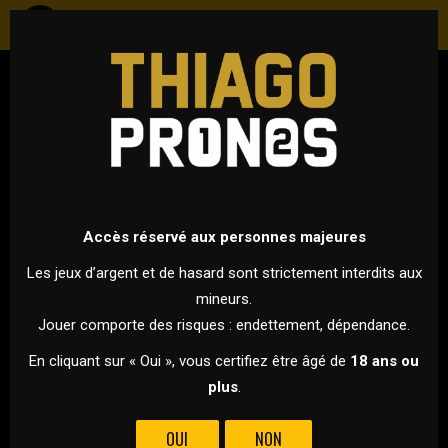
FOOTBALL
ITALIE - COUPE D'ITALIE
13 MAI 2026 À 21H00
VS
Accès réservé aux personnes majeures
Les jeux d’argent et de hasard sont strictement interdits aux
mineurs.
LAZIO ROME
INTER MILAN
Jouer comporte des risques : endettement, dépendance.
POUR CETTE FINALE DE LA COUPE D’ITALIE, LA LAZIO ROME
En cliquant sur « Oui », vous certifiez être âgé de
18 ans ou
AFFRONTE L’INTER MILAN !
plus
.
Quelques jours seulement après leur affrontement en Serie
OUI
NON