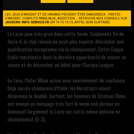
A, la Lazio Rome et l’Inter Milan se retrouvent cette fois-ci
en finale de la Coppa Italia. Le rendez-vous est fixé ce
LES JEUX D'ARGENT ET DE HASARD PEUVENT ÊTRE DANGEREUX : PERTES
mercredi à 21h00 au Stadio Olimpico.
D'ARGENT, CONFLITS FAMILIAUX, ADDICTION... RETROUVE NOS CONSEILS SUR
JOUEURS-INFO-SERVICE.FR
(09 74 75 13 13, APPEL NON SURTAXÉ)
La Lazio joue très gros dans cette finale. Seulement 8e de
Serie A, le club romain ne peut plus espérer décrocher une
qualification européenne via le championnat. Cette Coppa
Italia représente donc la dernière opportunité de sauver sa
saison et de décrocher un billet pour l’Europa League.
En face, l’Inter Milan arrive avec énormément de confiance.
Déjà sacrés champions d’Italie, les Nerazzurri visent
désormais le doublé. Surtout, les hommes de Cristian Chivu
ont envoyé un message très fort le week-end dernier en
dominant largement la Lazio sur cette même pelouse en
championnat (0-3).