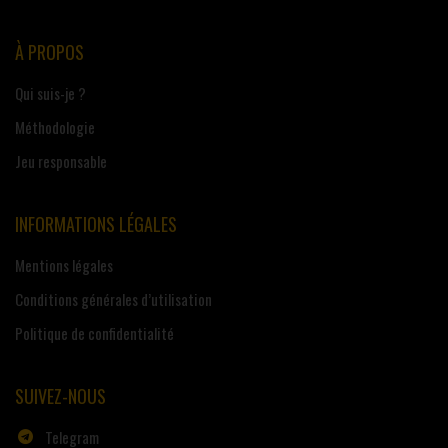
À PROPOS
Qui suis-je ?
Méthodologie
Jeu responsable
INFORMATIONS LÉGALES
Mentions légales
Conditions générales d’utilisation
Politique de confidentialité
SUIVEZ-NOUS
Telegram