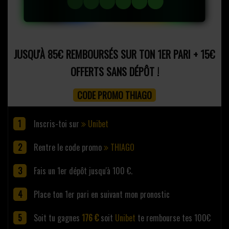
JUSQU'À 85€ REMBOURSÉS SUR TON 1ER PARI + 15€
OFFERTS SANS DÉPÔT !
CODE PROMO THIAGO
Inscris-toi sur
Unibet
Rentre le code promo
THIAGO
Fais un 1er dépôt jusqu'à 100 €.
Place ton 1er pari en suivant mon pronostic
Soit tu gagnes
176 €
soit
Unibet
te rembourse tes 100€