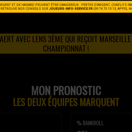
ARGENT ET DE HASARD PEUVENT ÊTRE DANGEREUX : PERTES D'ARGENT, CONFLITS FA
. RETROUVE NOS CONSEILS SUR
JOUEURS-INFO-SERVICE.FR
(09 74 75 13 13, APPEL 
RT AVEC LENS 3ÈME QUI REÇOIT MARSEILLE 
CHAMPIONNAT !
MON PRONOSTIC
LES DEUX ÉQUIPES MARQUENT
% BANKROLL