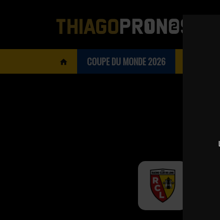
COUPE DU MONDE 2026
BOOKMAK