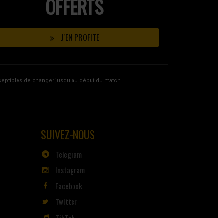
OFFERTS
J'EN PROFITE
usceptibles de changer jusqu'au début du match.
SUIVEZ-NOUS
Telegram
Instagram
Facebook
Twitter
TikTok