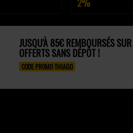
2%
JUSQU'À 85€ REMBOURSÉS SUR T
OFFERTS SANS DÉPÔT !
CODE PROMO THIAGO