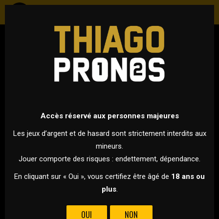
FOOTBALL
FRANCE - LIGUE 1
12 MAI 2023 À 21H00
VS
Accès réservé aux personnes majeures
Les jeux d’argent et de hasard sont strictement interdits aux
mineurs.
LENS
REIMS
Jouer comporte des risques : endettement, dépendance.
EN OUVERTURE DE CETTE 35ÈME JOURNÉE DE L1, LENS REÇOIT
En cliquant sur « Oui », vous certifiez être âgé de
18 ans ou
REIMS !
plus
.
Analyse en cours…
OUI
NON