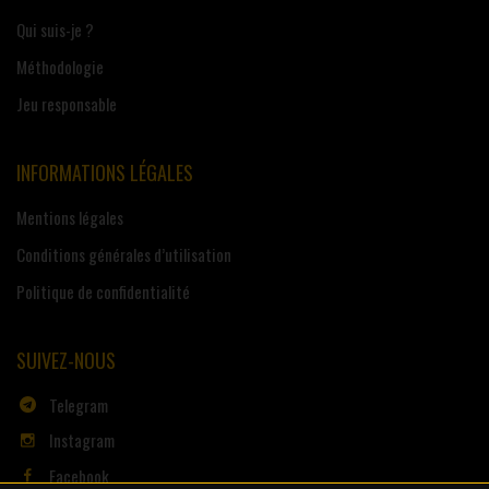
Qui suis-je ?
Méthodologie
Jeu responsable
INFORMATIONS LÉGALES
Mentions légales
Conditions générales d’utilisation
Politique de confidentialité
SUIVEZ-NOUS
Telegram
Instagram
Facebook