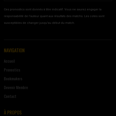
Ces pronostics sont donnés à titre indicatif. Vous ne saurez engager la
responsabilité de l'auteur quant aux résultats des matchs. Les cotes sont
susceptibles de changer jusqu'au début du match.
NAVIGATION
Accueil
Pronostics
Bookmakers
Devenir Membre
Contact
À PROPOS