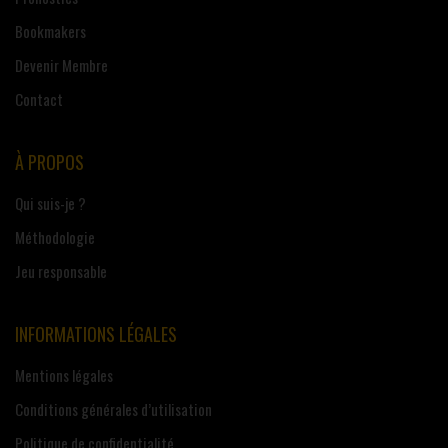
Bookmakers
Devenir Membre
Contact
À PROPOS
Qui suis-je ?
Méthodologie
Jeu responsable
INFORMATIONS LÉGALES
Mentions légales
Conditions générales d’utilisation
Politique de confidentialité