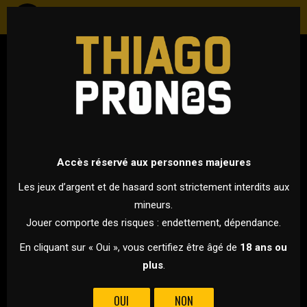
FOOTBALL
FRANCE - LIGUE 1
5 OCTOBRE 2025 À 20H45
VS
Accès réservé aux personnes majeures
Les jeux d’argent et de hasard sont strictement interdits aux
mineurs.
LILLE
PARIS SG
Jouer comporte des risques : endettement, dépendance.
EN CLÔTURE DE CETTE 7ÈME JOURNÉE DE LIGUE 1, LE PARIS
En cliquant sur « Oui », vous certifiez être âgé de
18 ans ou
SAINT-GERMAIN SE DÉPLACE À LILLE !
plus
.
La 7e journée de Ligue 1 s’achève ce dimanche (20h45) par
OUI
NON