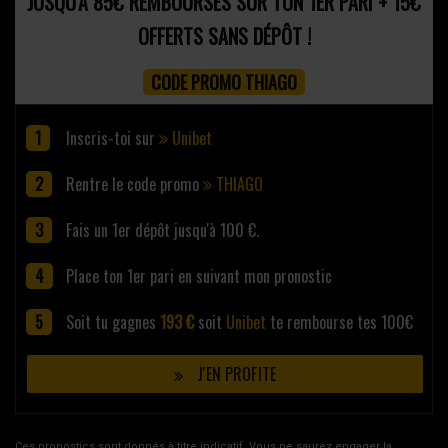
JUSQU'À 85€ REMBOURSÉS SUR TON 1ER PARI + 15€
OFFERTS SANS DÉPÔT !
CODE PROMO THIAGO
Inscris-toi sur
Unibet
Rentre le code promo
THIAGO
Fais un 1er dépôt jusqu'à 100 €.
Place ton 1er pari en suivant mon pronostic
Soit tu gagnes
193 €
soit
Unibet
te rembourse tes 100€
J'EN PROFITE
Ces pronostics sont donnés à titre indicatif. Vous ne saurez engager la