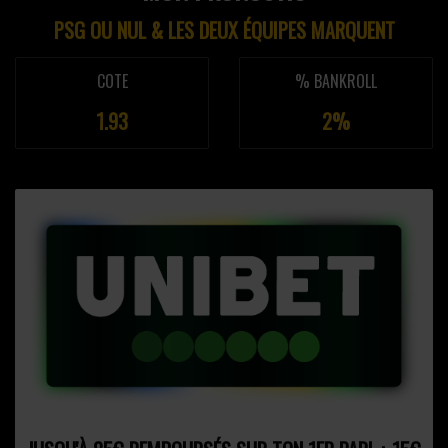
PSG OU NUL & LES DEUX ÉQUIPES MARQUENT
COTE
% BANKROLL
1.93
2%