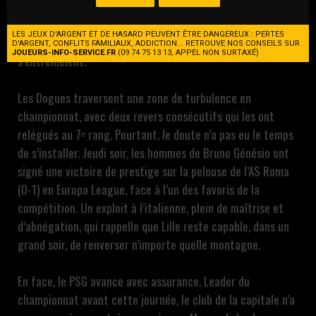
l’un des chocs les plus attendus du début de saison. Au
Stade Pierre-Mauroy, le LOSC reçoit un Paris Saint-Germain
LES JEUX D'ARGENT ET DE HASARD PEUVENT ÊTRE DANGEREUX : PERTES
conquérant, dans un duel où prestige et revanche
D'ARGENT, CONFLITS FAMILIAUX, ADDICTION... RETROUVE NOS CONSEILS SUR
JOUEURS-INFO-SERVICE.FR
(09 74 75 13 13, APPEL NON SURTAXÉ)
s’entremêlent.
Les Dogues traversent une zone de turbulence en
championnat, avec deux revers consécutifs qui les ont
relégués au 7ᵉ rang. Pourtant, le doute n’a pas eu le temps
de s’installer. Jeudi soir, les hommes de Bruno Génésio ont
signé une victoire de prestige sur la pelouse de l’AS Roma
(0-1) en Europa League, face à l’un des favoris de la
compétition. Un exploit à l’italienne, plein de maîtrise et
d’abnégation, qui rappelle que Lille reste capable, dans un
grand soir, de renverser n’importe quelle montagne.
En face, le PSG avance avec assurance. Leader du
championnat avant cette journée, le club de la capitale n’a