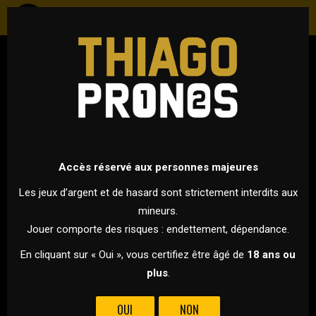
FOOTBALL
ANGLETERRE - PREMIER LEAGUE
23 DÉCEMBRE 2023 À 18H30
VS
Accès réservé aux personnes majeures
Les jeux d’argent et de hasard sont strictement interdits aux
mineurs.
LIVERPOOL
ARSENAL
Jouer comporte des risques : endettement, dépendance.
POUR CETTE 18ÈME JOURNÉE DE PREMIER LEAGUE, LIVERPOOL
En cliquant sur « Oui », vous certifiez être âgé de
18 ans ou
REÇOIT ARSENAL À ANFIELD ROAD, AVEC EN JEU LA 1ÈRE PLACE !
plus
.
Liverpool a inscrit plus de 2,5 buts lors de 11 de ses 13
OUI
NON