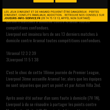
derniers matches à domicile contre Arsenal toutes
compétitions confondues.
LES JEUX D'ARGENT ET DE HASARD PEUVENT ÊTRE DANGEREUX : PERTES
Liverpool a marqué au moins 2 buts lors de 11 de ses 13
D'ARGENT, CONFLITS FAMILIAUX, ADDICTION... RETROUVE NOS CONSEILS SUR
JOUEURS-INFO-SERVICE.FR
(09 74 75 13 13, APPEL NON SURTAXÉ)
derniers matches à domicile contre Arsenal toutes
compétitions confondues.
Liverpool est invaincu lors de ses 13 derniers matches à
domicile contre Arsenal toutes compétitions confondues.
1Arsenal 12 3 2 39
3Liverpool 11 5 1 38
C'est le choc de cette 18ème journée de Premier League,
Liverpool 3ème accueille Arsenal 1er, alors que les équipes
ne sont séparées que part un point et par Aston Villa 2nd.
Après avoir été auteur d'un sans faute à domicile (7V 1N),
Liverpool à du se résoudre à partager les points contre