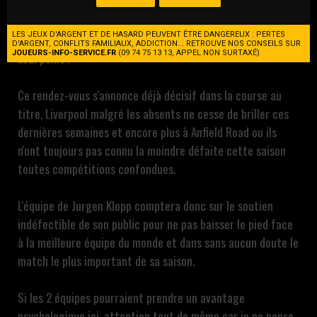
C'est le match que l'on attends tous, le duel entre le leader
Liverpool (avant cette journée et la victoire d'Arsenal) et le
LES JEUX D'ARGENT ET DE HASARD PEUVENT ÊTRE DANGEREUX : PERTES
triple champion en titre Manchester City, séparés par un
D'ARGENT, CONFLITS FAMILIAUX, ADDICTION... RETROUVE NOS CONSEILS SUR
JOUEURS-INFO-SERVICE.FR
(09 74 75 13 13, APPEL NON SURTAXÉ)
seul point !
Ce rendez-vous s'annonce déjà décisif dans la course au
titre, Liverpool malgré les absents ne cesse de briller ces
dernières semaines et encore plus à Anfield Road ou ils
n'ont toujours pas connu la moindre défaite cette saison
toutes compétitions confondues.
L'équipe de Jurgen Klopp comptera donc sur le soutien
indéfectible de son public pour ne pas baisser le pied face
à la meilleure équipe du monde et dans sans aucun doute le
match le plus important de sa saison.
Si les 2 équipes pourraient prendre un avantage
psychologique ici, attention tout de même car je ne pense