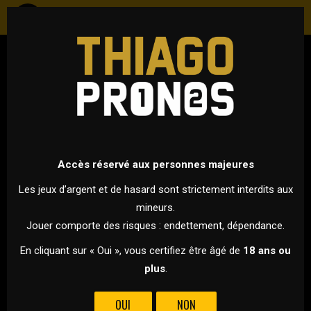
FOOTBALL
ANGLETERRE - PREMIER LEAGUE
10 MARS 2024 À 16H45
VS
Accès réservé aux personnes majeures
Les jeux d’argent et de hasard sont strictement interdits aux
mineurs.
LIVERPOOL
MANCHESTER CITY
Jouer comporte des risques : endettement, dépendance.
C'EST LE CHOC DE CETTE 28ÈME JOURNÉE DE PREMIER LEAGUE,
En cliquant sur « Oui », vous certifiez être âgé de
18 ans ou
LIVERPOOL ACCUEILLE MANCHESTER CITY À ANFIELD ROAD
plus
.
DANS LE GAME OF THE WEEK !
OUI
NON