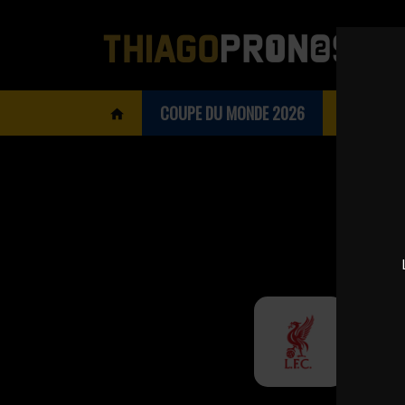
COUPE DU MONDE 2026
BOOKMAK