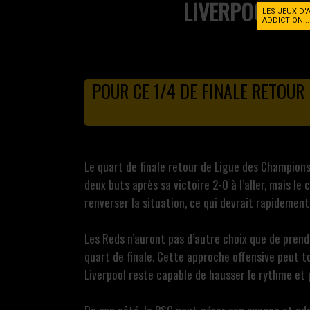
LIVERPOOL
LES JEUX D'
ADDICTION..
POUR CE 1/4 DE FINALE RETOUR
Le quart de finale retour de Ligue des Champions
deux buts après sa victoire 2-0 à l’aller, mais
renverser la situation, ce qui devrait rapidement
Les Reds n’auront pas d’autre choix que de prend
quart de finale. Cette approche offensive peut to
Liverpool reste capable de hausser le rythme et 