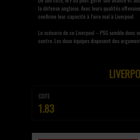
De son côté, le PSG peut gérer son avance et adop
la défense anglaise. Avec leurs qualités offensiv
confirme leur capacité à faire mal à Liverpool.
Le scénario de ce Liverpool – PSG semble donc or
contre. Les deux équipes disposent des arguments
LIVERPO
COTE
1.83