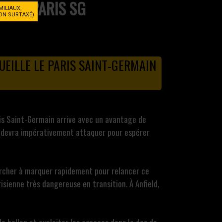
PARIS SG
MILIAUX,
NON SURTAXÉ)
UEILLE LE PARIS SAINT-GERMAIN
ris Saint-Germain arrive avec un avantage de
ol devra impérativement attaquer pour espérer
hercher à marquer rapidement pour relancer ce
isienne très dangereuse en transition. À Anfield,