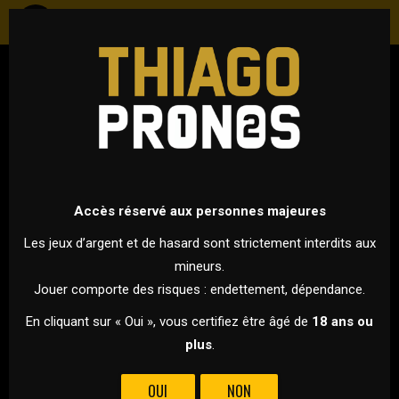
FOOTBALL
ANGLETERRE - PREMIER LEAGUE
31 MARS 2024 À 17H30
VS
Accès réservé aux personnes majeures
Les jeux d’argent et de hasard sont strictement interdits aux
mineurs.
MANCHESTER CITY
ARSENAL
Jouer comporte des risques : endettement, dépendance.
C'EST LE CHOC DE CETTE 30ÈME JOURNÉE DE PREMIER LEAGUE,
En cliquant sur « Oui », vous certifiez être âgé de
18 ans ou
MANCHESTER CITY ACCUEILLE ARSENAL À L'ETIHAD STADIUM !
plus
.
Le retour de la Premier League après la trêve
OUI
NON