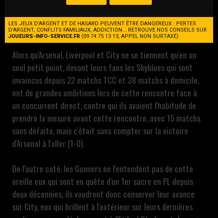
internationale nous offre le Game Of The Week avec ce
Manchester City vs Arsenal dans une course pour le titre
LES JEUX D'ARGENT ET DE HASARD PEUVENT ÊTRE DANGEREUX : PERTES
en Angleterre qui s'annonce absolument folle !
D'ARGENT, CONFLITS FAMILIAUX, ADDICTION... RETROUVE NOS CONSEILS SUR
JOUEURS-INFO-SERVICE.FR
(09 74 75 13 13, APPEL NON SURTAXÉ)
Alors qu'Arsenal, Liverpool et City ne se tiennent qu'en un
seul petit point, devant leurs fans les Skyblues qui sont
invaincus depuis 22 matchs TCC et 38 matchs à domicile,
ont de grandes ambitions lors de cette rencontre face à
un concurrent direct, contre qui ils avaient l'habitude de
prendre la mesure avant cette rencontre, avec 15 matchs
sans défaite, mais c'était sans compter sur la victoire
d'Arsenal à l'aller (1-0).
De l'autre coté, les Gunners ne l'entendent pas de cette
oreille eux qui sont en quête d'un 1er sacre en PL depuis
deux décennies, ils voudront donc conserver leur avance
sur City, eux qui brillent à l'extérieur sur leurs dernières