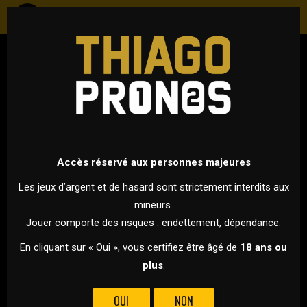
FOOTBALL
EUROPA LEAGUE - PHASES FINALES
23 FÉVRIER 2023 À 21H00
VS
Accès réservé aux personnes majeures
Les jeux d’argent et de hasard sont strictement interdits aux
mineurs.
MANCHESTER
BARCELONE
Jouer comporte des risques : endettement, dépendance.
UNITED
En cliquant sur « Oui », vous certifiez être âgé de
18 ans ou
plus
.
MANCHESTER UNITED REÇOIT BARCELONE À OLD TRAFFORD
POUR CE MATCH RETOUR DES BARRAGES D'EUROPA LEAGUE !
OUI
NON