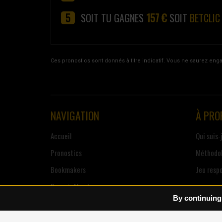
SOIT TU GAGNES
157 €
SOIT
BETCLIC
Ces pronostics sont donnés à titre indicatif. Vous ne saurez eng
NAVIGATION
À PRO
Accueil
Qui suis-
Pronostics
Méthodol
Bookmakers
Jeu resp
Devenir Membre
By continuing 
Contact