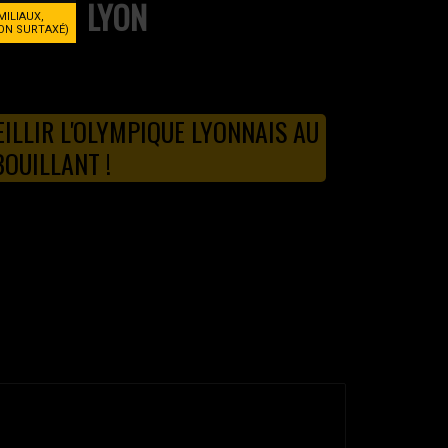
LYON
MILIAUX,
NON SURTAXÉ)
EILLIR L'OLYMPIQUE LYONNAIS AU
OUILLANT !