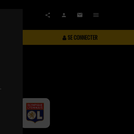
SE CONNECTER
.