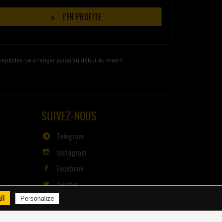
J'EN PROFITE
usceptibles de changer jusqu'au début du match.
SUIVEZ-NOUS
Telegram
Instagram
Facebook
Twitter
ll
Personalize
TikTok