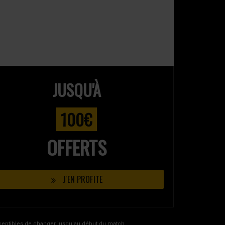
JUSQU'À
100€
OFFERTS
J'EN PROFITE
usceptibles de changer jusqu'au début du match.