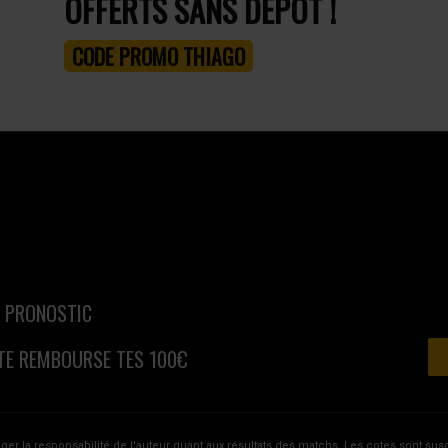
OFFERTS SANS DÉPÔT !
CODE PROMO THIAGO
N PRONOSTIC
TE REMBOURSE TES 100€
ager la responsabilité de l'auteur quant aux résultats des matchs. Les cotes sont s