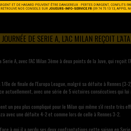
ARGENT ET DE HASARD PEUVENT ÊTRE DANGEREUX : PERTES D'ARGENT, CONFLITS FA
. RETROUVE NOS CONSEILS SUR
JOUEURS-INFO-SERVICE.FR
(09 74 75 13 13, APPEL 
JOURNÉE DE SERIE A, L'AC MILAN REÇOIT L'AT
la Serie A, avec l'AC Milan 3ème à deux points de la Juve, qui reçoit
 1/8e de finale de l'Europa League, malgré sa défaite à Rennes (3-2)
nce actuellement, avec une série de 5 victoires consécutives qui lu
ement un peu plus compliqué pour le Milan qui même s'il reste très e
za avec une défaite 4-2 et comme lors de celle à Rennes 3-2.
 face à qui il a perdu ses deux confrontations cette saison en Serie