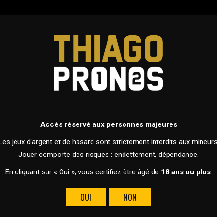
ERS
PRONOSTICS
DEVENIR MEMBRE
FOOTBALL
ITALIE - SERIE A
Accès réservé aux personnes majeures
25 FÉVRIER 2024 À 20H45
Les jeux d’argent et de hasard sont strictement interdits aux mineurs
Jouer comporte des risques : endettement, dépendance.
En cliquant sur « Oui », vous certifiez être âgé de
18 ans ou plus
.
OUI
NON
VS