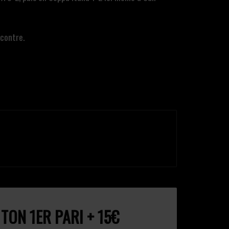
ncontre.
ON 1ER PARI + 15€