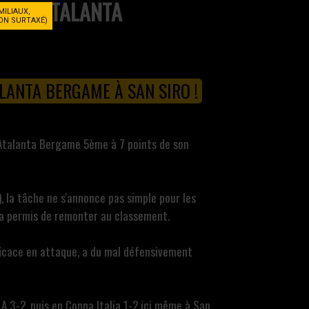
ATALANTA
MILIAUX,
NON SURTAXÉ)
ALANTA BERGAME À SAN SIRO !
 l'Atalanta Bergame 5ème à 7 points de son
, la tâche ne s'annonce pas simple pour les
i a permis de remonter au classement.
fficace en attaque, a du mal défensivement
 A 3-2, puis en Coppa Italia 1-2 ici même à San