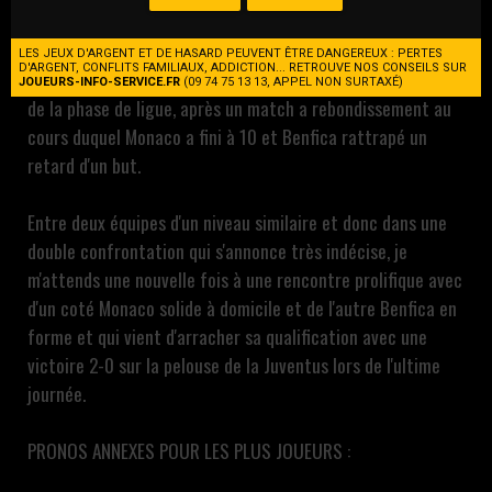
talentueuse équipe de l'ASM, car Benfica est une équipe
très expérimenté en Europe et toujours difficile à jouer,
LES JEUX D'ARGENT ET DE HASARD PEUVENT ÊTRE DANGEREUX : PERTES
D'ARGENT, CONFLITS FAMILIAUX, ADDICTION... RETROUVE NOS CONSEILS SUR
comme l'en témoigne cette victoire 3-2 en principauté lors
JOUEURS-INFO-SERVICE.FR
(09 74 75 13 13, APPEL NON SURTAXÉ)
de la phase de ligue, après un match a rebondissement au
cours duquel Monaco a fini à 10 et Benfica rattrapé un
retard d'un but.
Entre deux équipes d'un niveau similaire et donc dans une
double confrontation qui s'annonce très indécise, je
m'attends une nouvelle fois à une rencontre prolifique avec
d'un coté Monaco solide à domicile et de l'autre Benfica en
forme et qui vient d'arracher sa qualification avec une
victoire 2-0 sur la pelouse de la Juventus lors de l'ultime
journée.
PRONOS ANNEXES POUR LES PLUS JOUEURS :