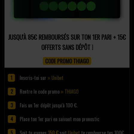
JUSQU'À 85€ REMBOURSÉS SUR TON 1ER PARI + 15€
OFFERTS SANS DÉPÔT !
CODE PROMO THIAGO
Inscris-toi sur
Unibet
Rentre le code promo
THIAGO
Fais un 1er dépôt jusqu'à 100 €.
Place ton 1er pari en suivant mon pronostic
Soit tu gagnes
150 €
soit
Unibet
te rembourse tes 100€