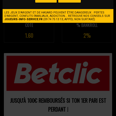
MON PRONOSTIC
LE DEUX ÉQUIPES MARQUENT
LES JEUX D'ARGENT ET DE HASARD PEUVENT ÊTRE DANGEREUX : PERTES
D'ARGENT, CONFLITS FAMILIAUX, ADDICTION... RETROUVE NOS CONSEILS SUR
JOUEURS-INFO-SERVICE.FR
(09 74 75 13 13, APPEL NON SURTAXÉ)
COTE
% BANKROLL
1.60
2%
JUSQU'À 100€ REMBOURSÉS SI TON 1ER PARI EST
PERDANT !