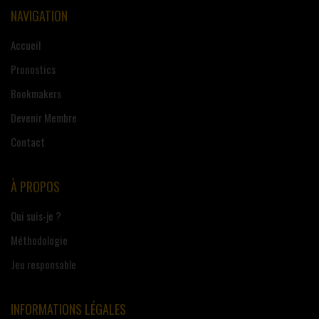
NAVIGATION
Accueil
Pronostics
Bookmakers
Devenir Membre
Contact
À PROPOS
Qui suis-je ?
Méthodologie
Jeu responsable
INFORMATIONS LÉGALES