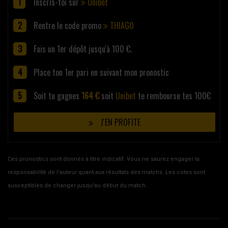
Inscris-toi sur
Unibet
Rentre le code promo
THIAGO
Fais un 1er dépôt jusqu'à 100 €.
Place ton 1er pari en suivant mon pronostic
Soit tu gagnes
164 €
soit
Unibet
te rembourse tes 100€
J'EN PROFITE
Ces pronostics sont donnés à titre indicatif. Vous ne saurez engager la
responsabilité de l'auteur quant aux résultats des matchs. Les cotes sont
susceptibles de changer jusqu'au début du match.