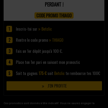
PERDANT !
CODE PROMO THIAGO
Inscris-toi sur
Betclic
Rentre le code promo
THIAGO
Fais un 1er dépôt jusqu'à 100 €.
Place ton 1er pari en suivant mon pronostic
Soit tu gagnes
175 €
soit
Betclic
te rembourse tes 100€
J'EN PROFITE
Ces pronostics sont donnés à titre indicatif. Vous ne saurez engager la