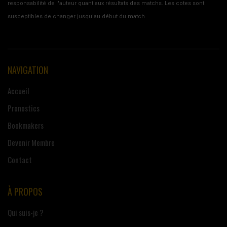
responsabilité de l'auteur quant aux résultats des matchs. Les cotes sont
susceptibles de changer jusqu'au début du match.
NAVIGATION
Accueil
Pronostics
Bookmakers
Devenir Membre
Contact
À PROPOS
Qui suis-je ?