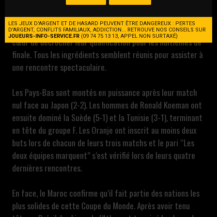
les plus attendus des 16es de finale de la Coupe du Monde
2026. Deux sélections ambitieuses, très performantes
LES JEUX D'ARGENT ET DE HASARD PEUVENT ÊTRE DANGEREUX : PERTES
offensivement depuis le début du tournoi, qui auront à
D'ARGENT, CONFLITS FAMILIAUX, ADDICTION... RETROUVE NOS CONSEILS SUR
JOUEURS-INFO-SERVICE.FR
(09 74 75 13 13, APPEL NON SURTAXÉ)
cœur de décrocher leur qualification pour les huitièmes de
finale. Tous les ingrédients semblent réunis pour assister à
une rencontre spectaculaire.
Les Pays-Bas sont montés en puissance après leur match
nul face au Japon (2-2). Les hommes de Ronald Koeman ont
ensuite dominé la Suède (5-1) et la Tunisie (3-1), terminant
en tête du groupe F. Les Oranje ont inscrit au moins deux
buts lors de chacun de leurs trois matchs et le pari “Les
deux équipes marquent” s’est vérifié lors de leurs quatre
dernières rencontres.
En face, le Maroc confirme qu’il fait partie des nations les
plus solides de cette Coupe du Monde. Après avoir tenu