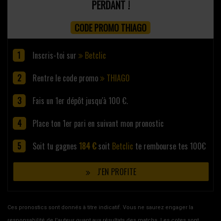
PERDANT !
CODE PROMO THIAGO
Inscris-toi sur
Betclic
Rentre le code promo
THIAGO
Fais un 1er dépôt jusqu'à 100 €.
Place ton 1er pari en suivant mon pronostic
Soit tu gagnes
184 €
soit
Betclic
te rembourse tes 100€
J'EN PROFITE
Ces pronostics sont donnés à titre indicatif. Vous ne saurez engager la
responsabilité de l'auteur quant aux résultats des matchs. Les cotes sont