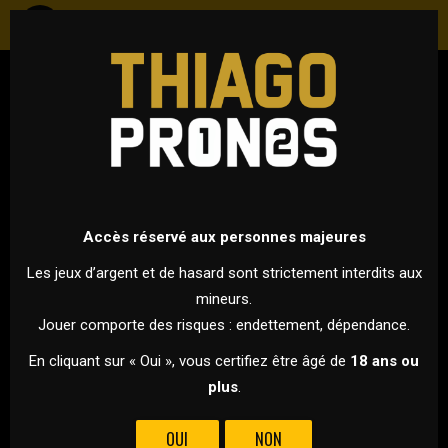
FOOTBALL
INTERNATIONAL - COUPE DU MONDE 2026
30 JUIN 2026 À 03H00
VS
Accès réservé aux personnes majeures
Les jeux d’argent et de hasard sont strictement interdits aux
mineurs.
PAYS-BAS
MAROC
Jouer comporte des risques : endettement, dépendance.
POUR CE 1/16E DE FINALE DE LA COUPE DU MONDE, LES PAYS-
En cliquant sur « Oui », vous certifiez être âgé de
18 ans ou
BAS AFFRONTENT LE MAROC !
plus
.
Les Pays-Bas et le Maroc s’affrontent dans l’un des chocs
OUI
NON