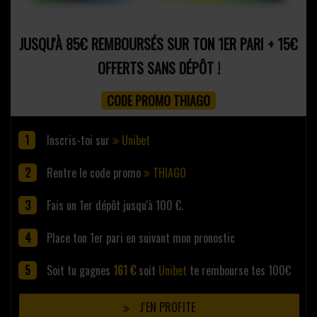
JUSQU'À 85€ REMBOURSÉS SUR TON 1ER PARI + 15€
OFFERTS SANS DÉPÔT !
CODE PROMO THIAGO
Inscris-toi sur
Unibet
Rentre le code promo
THIAGO
Fais un 1er dépôt jusqu'à 100 €.
Place ton 1er pari en suivant mon pronostic
Soit tu gagnes
161 €
soit
Unibet
te rembourse tes 100€
J'EN PROFITE