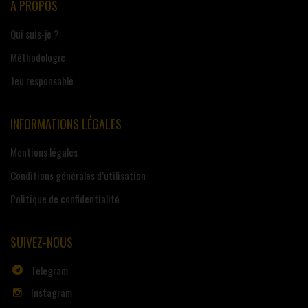
À PROPOS
Qui suis-je ?
Méthodologie
Jeu responsable
INFORMATIONS LÉGALES
Mentions légales
Conditions générales d’utilisation
Politique de confidentialité
SUIVEZ-NOUS
Telegram
Instagram