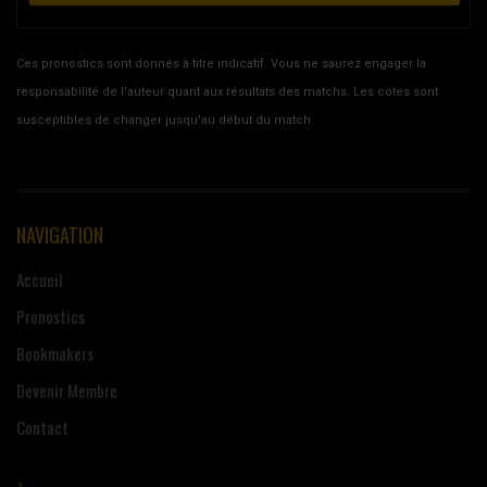
Ces pronostics sont donnés à titre indicatif. Vous ne saurez engager la
responsabilité de l'auteur quant aux résultats des matchs. Les cotes sont
susceptibles de changer jusqu'au début du match.
NAVIGATION
Accueil
Pronostics
Bookmakers
Devenir Membre
Contact