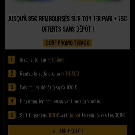
JUSQU'À 85€ REMBOURSÉS SUR TON 1ER PARI + 15€
OFFERTS SANS DÉPÔT !
CODE PROMO THIAGO
Inscris-toi sur
Unibet
Rentre le code promo
THIAGO
Fais un 1er dépôt jusqu'à 100 €.
Place ton 1er pari en suivant mon pronostic
Soit tu gagnes
180 €
soit
Unibet
te rembourse tes 100€
J'EN PROFITE