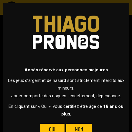
FOOTBALL
ESPAGNE - COUPE DU ROI
27 FÉVRIER 2024 À 21H00
VS
Accès réservé aux personnes majeures
Les jeux d’argent et de hasard sont strictement interdits aux
mineurs.
REAL SOCIEDAD
MAJORQUE
Jouer comporte des risques : endettement, dépendance.
POUR CETTE 1/2 FINALE RETOUR DE COPA DEL REY, LA REAL
En cliquant sur « Oui », vous certifiez être âgé de
18 ans ou
SOCIEDAD ACCUEILLE MAJORQUE AVEC EN JEU UNE PLACE EN
plus
.
FINALE !
OUI
NON