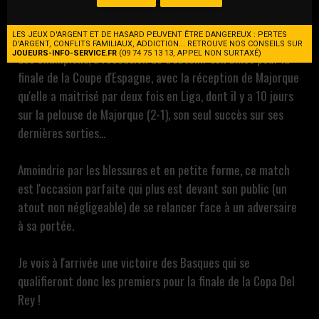
Après un match aller sans saveur (0-0), la Real Sociedad qui
est en période de doute et qui a besoin de se rassurer
LES JEUX D'ARGENT ET DE HASARD PEUVENT ÊTRE DANGEREUX : PERTES
avant le choc face au PSG la semaine prochaine en Ligue
D'ARGENT, CONFLITS FAMILIAUX, ADDICTION... RETROUVE NOS CONSEILS SUR
JOUEURS-INFO-SERVICE.FR
(09 74 75 13 13, APPEL NON SURTAXÉ)
des Champions, a l'occasion de d'obtenir son billet pour la
finale de la Coupe d'Espagne, avec la réception de Majorque
qu'elle a maitrisé par deux fois en Liga, dont il y a 10 jours
sur la pelouse de Majorque (2-1), son seul succès sur ses
dernières sorties...
Amoindrie par les blessures et en petite forme, ce match
est l'occasion parfaite qui plus est devant son public (un
atout non négligeable) de se relancer face à un adversaire
à sa portée.
Je vois à l'arrivée une victoire des Basques qui se
qualifieront donc les premiers pour la finale de la Copa Del
Rey !