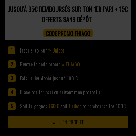
JUSQU'À 85€ REMBOURSÉS SUR TON 1ER PARI + 15€
OFFERTS SANS DÉPÔT !
CODE PROMO THIAGO
Inscris-toi sur
Unibet
Rentre le code promo
THIAGO
Fais un 1er dépôt jusqu'à 100 €.
Place ton 1er pari en suivant mon pronostic
Soit tu gagnes
160 €
soit
Unibet
te rembourse tes 100€
J'EN PROFITE