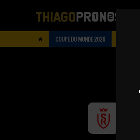
COUPE DU MONDE 2026
BOOKMAK