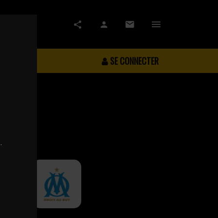
SE CONNECTER
.