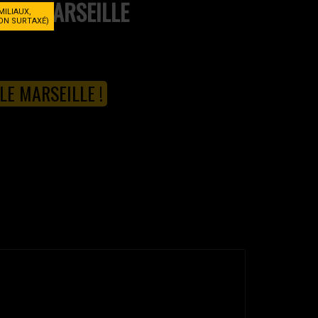
MARSEILLE
MILIAUX,
NON SURTAXÉ)
LE MARSEILLE !