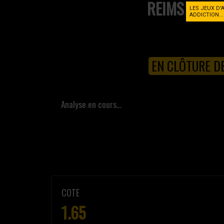
REIMS
LES JEUX D'
ADDICTION..
EN CLÔTURE DE
Analyse en cours…
COTE
1.65