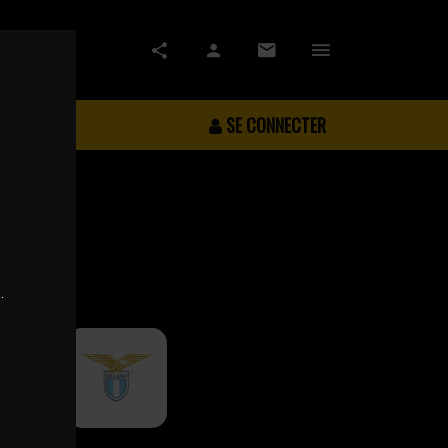
SE CONNECTER
.