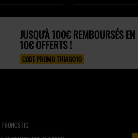
JUSQU'À 100€ REMBOURSÉS EN 
10€ OFFERTS !
CODE PROMO THIAGO10
N PRONOSTIC