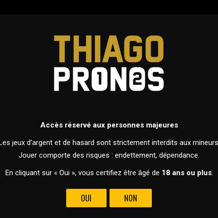
ERS
PRONOSTICS
DEVENIR MEMBRE
FOOTBALL
ITALIE - SERIE A
Accès réservé aux personnes majeures
15 JANVIER 2023 À 12H30
Les jeux d’argent et de hasard sont strictement interdits aux mineurs
Jouer comporte des risques : endettement, dépendance.
En cliquant sur « Oui », vous certifiez être âgé de
18 ans ou plus
.
OUI
NON
VS