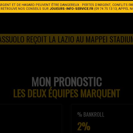
ARGENT ET DE HASARD PEUVENT ÊTRE DANGEREUX : PERTES D'ARGENT, CONFLITS FA
. RETROUVE NOS CONSEILS SUR
JOUEURS-INFO-SERVICE.FR
(09 74 75 13 13, APPEL 
ASSUOLO REÇOIT LA LAZIO AU MAPPEI STADIUM
MON PRONOSTIC
LES DEUX ÉQUIPES MARQUENT
% BANKROLL
2%