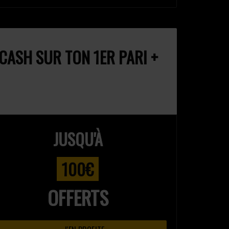
CASH SUR TON 1ER PARI +
JUSQU'À
100€
OFFERTS