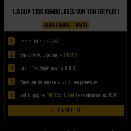
JUSQU'À 100€ REMBOURSÉS SUR TON 1ER PARI !
CODE PROMO THIAGO
Inscris-toi sur
Vbet
Rentre le code promo
THIAGO
Fais un 1er dépôt jusqu'à 100 €.
Place ton 1er pari en suivant mon pronostic
Soit tu gagnes
148 €
soit
Vbet
te rembourse tes 100€
J'EN PROFITE