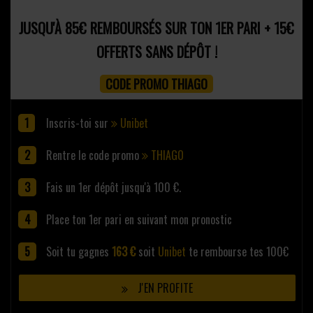
JUSQU'À 85€ REMBOURSÉS SUR TON 1ER PARI + 15€
OFFERTS SANS DÉPÔT !
CODE PROMO THIAGO
Inscris-toi sur
Unibet
Rentre le code promo
THIAGO
Fais un 1er dépôt jusqu'à 100 €.
Place ton 1er pari en suivant mon pronostic
Soit tu gagnes
163 €
soit
Unibet
te rembourse tes 100€
J'EN PROFITE