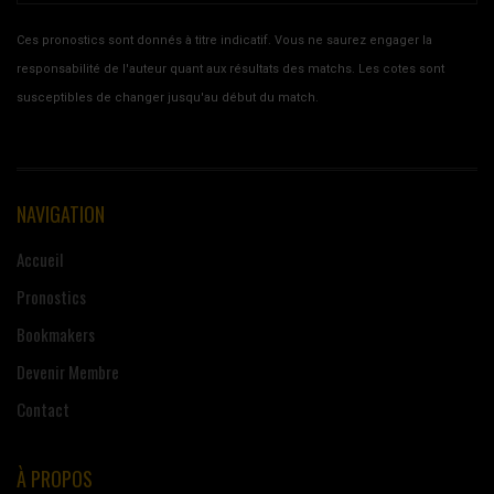
Ces pronostics sont donnés à titre indicatif. Vous ne saurez engager la
responsabilité de l'auteur quant aux résultats des matchs. Les cotes sont
susceptibles de changer jusqu'au début du match.
NAVIGATION
Accueil
Pronostics
Bookmakers
Devenir Membre
Contact
À PROPOS