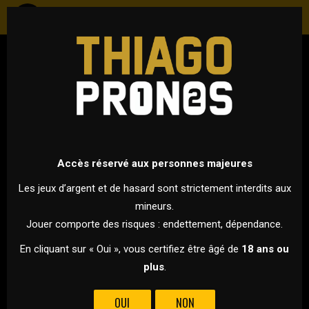
FOOTBALL
ESPAGNE - LALIGA
16 DÉCEMBRE 2023 À 21H00
VS
Accès réservé aux personnes majeures
Les jeux d’argent et de hasard sont strictement interdits aux
mineurs.
VALENCE
BARCELONE
Jouer comporte des risques : endettement, dépendance.
POUR CETTE 17ÈME JOURNÉE DE LIGA, LE FC BARCELONE SE
En cliquant sur « Oui », vous certifiez être âgé de
18 ans ou
DÉPLACE À MESTALLA POUR Y DÉFIER VALENCE !
plus
.
Match décisif dans la course au titre pour le Barca 4ème
OUI
NON