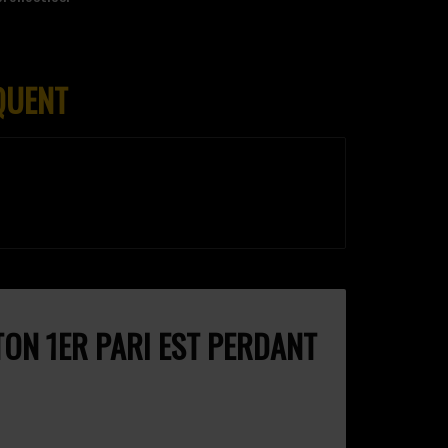
QUENT
TON 1ER PARI EST PERDANT