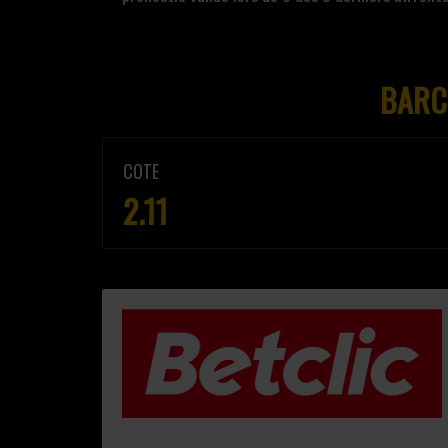
BARC
COTE
2.11