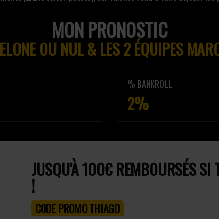
MON PRONOSTIC
ELONE OU NUL & LES 2 ÉQUIPES MAR
% BANKROLL
2%
JUSQU'À 100€ REMBOURSÉS SI 
!
CODE PROMO THIAGO