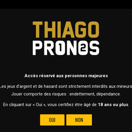
ERS
PRONOSTICS
DEVENIR MEMBRE
FOOTBALL
ESPAGNE - LALIGA
Accès réservé aux personnes majeures
17 AOÛT 2024 À 21H30
Les jeux d’argent et de hasard sont strictement interdits aux mineurs
Jouer comporte des risques : endettement, dépendance.
En cliquant sur « Oui », vous certifiez être âgé de
18 ans ou plus
.
OUI
NON
VS