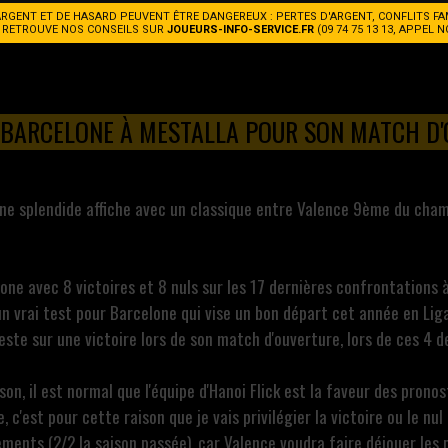
ARGENT ET DE HASARD PEUVENT ÊTRE DANGEREUX : PERTES D'ARGENT, CONFLITS FA
. RETROUVE NOS CONSEILS SUR
JOUEURS-INFO-SERVICE.FR
(09 74 75 13 13, APPEL 
 BARCELONE À MESTALLA POUR SON MATCH D'O
une splendide affiche avec un classique entre Valence 9ème du cham
one avec 8 victoires et 8 nuls sur les 17 dernières confrontations 
n vrai test pour Barcelone qui vise un bon départ cet année en Liga
reste sur une victoire lors de son match d'ouverture, lors de ces 4 
ison, il est normal que l'équipe d'Hanoi Flick est la faveur des pron
c'est pour cette raison que je vais privilégier la victoire ou le nu
ements (2/2 la saison passée), car Valence voudra faire déjouer les 