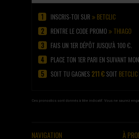
INSCRIS-TOI SUR
BETCLIC
RENTRE LE CODE PROMO
THIAGO
FAIS UN 1ER DÉPÔT JUSQU'À 100 €.
PLACE TON 1ER PARI EN SUIVANT MO
SOIT TU GAGNES
211 €
SOIT
BETCLIC
Ces pronostics sont donnés à titre indicatif. Vous ne saurez eng
NAVIGATION
À PRO