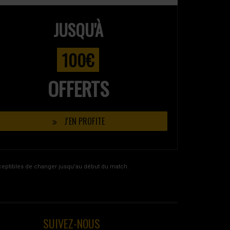
JUSQU'À
100€
OFFERTS
J'EN PROFITE
usceptibles de changer jusqu'au début du match.
SUIVEZ-NOUS