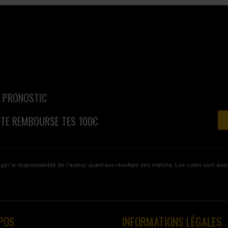
N PRONOSTIC
TE REMBOURSE TES 100€
ager la responsabilité de l'auteur quant aux résultats des matchs. Les cotes sont s
POS
INFORMATIONS LÉGALES