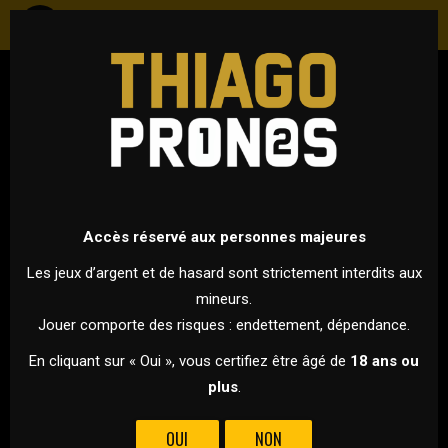
FOOTBALL
ESPAGNE - LALIGA
22 SEPTEMBRE 2024 À 18H30
VS
Accès réservé aux personnes majeures
Les jeux d’argent et de hasard sont strictement interdits aux
mineurs.
VILLAREAL
BARCELONE
Jouer comporte des risques : endettement, dépendance.
C'EST L'AFFICHE AU SOMMET DE CETTE 6ÈME JOURNÉE DE LIGA
En cliquant sur « Oui », vous certifiez être âgé de
18 ans ou
AVEC VILLAREAL 4ÈME QUI REÇOIT LE LEADER BARCELONE À
plus
.
L'ESTADIO DE LA CERAMICA !
OUI
NON