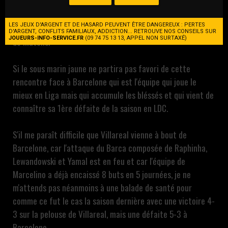
Avec 4 victoires et deux nuls depuis le début de la saison
Villareal est toujours invaincu, mais accueille le Barca qui
LES JEUX D'ARGENT ET DE HASARD PEUVENT ÊTRE DANGEREUX : PERTES
réalise un départ canon en Liga avec 5 victoires en autant
D'ARGENT, CONFLITS FAMILIAUX, ADDICTION... RETROUVE NOS CONSEILS SUR
JOUEURS-INFO-SERVICE.FR
(09 74 75 13 13, APPEL NON SURTAXÉ)
de matchs.
Si le sous marin jaune ne partira pas favori de cette
rencontre face à Barcelone qui est l'équipe qui joue le
mieux en Liga mais qui accumule les bléssés et qui vient de
connaître sa 1ère défaite de la saison en LDC.
S'il me paraît difficile que Villareal vienne à bout de
Barcelone, car l'attaque du Barca composée de Raphinha,
Lewandowski et Yamal est en feu et car l'équipe de
Marcelino a déjà encaissé 8 buts en 5 journées, je ne
m'attends pas néanmoins à une balade de santé pour
comme ce fut le cas la saison dernière avec une victoire 4-
3 sur la pelouse de Villareal, mais une défaite 5-3 à
Barcelone...