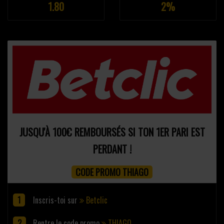
1.80
2%
JUSQU'À 100€ REMBOURSÉS SI TON 1ER PARI EST
PERDANT !
CODE PROMO THIAGO
Inscris-toi sur
Betclic
Rentre le code promo
THIAGO