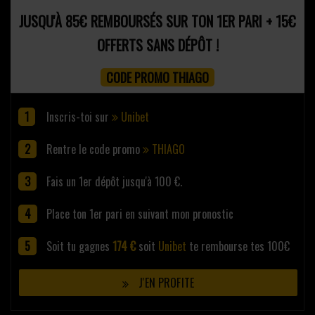
JUSQU'À 85€ REMBOURSÉS SUR TON 1ER PARI + 15€
OFFERTS SANS DÉPÔT !
CODE PROMO THIAGO
Inscris-toi sur
Unibet
Rentre le code promo
THIAGO
Fais un 1er dépôt jusqu'à 100 €.
Place ton 1er pari en suivant mon pronostic
Soit tu gagnes
174 €
soit
Unibet
te rembourse tes 100€
J'EN PROFITE