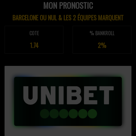
MON PRONOSTIC
BARCELONE OU NUL & LES 2 ÉQUIPES MARQUENT
COTE
% BANKROLL
1.74
2%