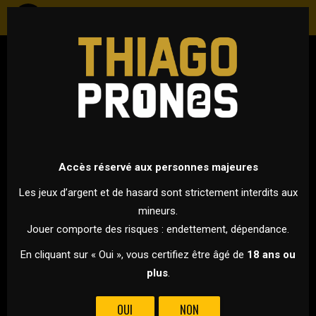
FOOTBALL
ESPAGNE - LALIGA
15 DÉCEMBRE 2024 À 18H30
VS
Accès réservé aux personnes majeures
Les jeux d’argent et de hasard sont strictement interdits aux
mineurs.
VILLAREAL
BETIS
Jouer comporte des risques : endettement, dépendance.
C'EST L'UNE DES PLUS BELLES AFFICHES DE CETTE 17ÈME
En cliquant sur « Oui », vous certifiez être âgé de
18 ans ou
JOURNÉE DE LIGA, AVEC VILLAREAL QUI REÇOIT LE BETIS SÉVILLE
plus
.
À L'ESTADIO DE LA CERAMICA !
OUI
NON