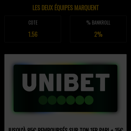
LES DEUX ÉQUIPES MARQUENT
COTE
% BANKROLL
1.56
2%
JUSQU'À 85€ REMBOURSÉS SUR TON 1ER PARI + 15€