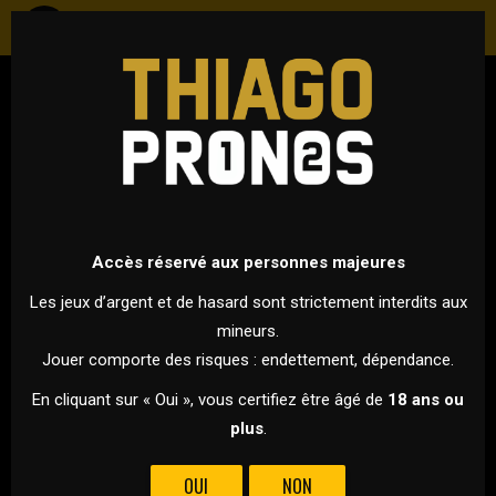
FOOTBALL
LIGUE DES CHAMPIONS 2026 - PHASES DE LIGUE
21 OCTOBRE 2025 À 21H00
VS
Accès réservé aux personnes majeures
Les jeux d’argent et de hasard sont strictement interdits aux
mineurs.
VILLAREAL
MANCHESTER CITY
Jouer comporte des risques : endettement, dépendance.
POUR CETTE 3ÈME JOURNÉE DE LA PHASE DE LIGUE DE LA LIGUE
En cliquant sur « Oui », vous certifiez être âgé de
18 ans ou
DES CHAMPIONS, VILLAREAL ACCUEILLE MANCHESTER CITY À
plus
.
L’ESTADIO DE LA CERAMICA !
OUI
NON