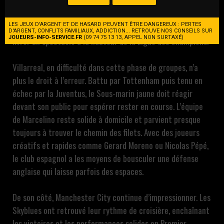
L’Estadio de la Ceramica s’apprête à vibrer pour un choc
prometteur entre Villarreal et Manchester City. Deux
LES JEUX D'ARGENT ET DE HASARD PEUVENT ÊTRE DANGEREUX : PERTES
formations aux philosophies offensives assumées, prêtes à
D'ARGENT, CONFLITS FAMILIAUX, ADDICTION... RETROUVE NOS CONSEILS SUR
JOUEURS-INFO-SERVICE.FR
(09 74 75 13 13, APPEL NON SURTAXÉ)
livrer un spectacle à la hauteur de la Ligue des Champions.
Villarreal, en difficulté dans cette phase de groupes, n’a
plus le droit à l’erreur. Battu par Tottenham puis tenu en
échec par la Juventus, le Sous-marin jaune doit réagir
devant son public pour espérer rester en course. L’équipe
de Marcelino reste solide à domicile et parvient presque
toujours à trouver le chemin des filets. Avec des joueurs
créatifs et rapides comme Gerard Moreno ou Nicolas Pépé,
le club espagnol a les moyens de bousculer une défense
anglaise qui laisse parfois des espaces.
De son côté, Manchester City continue d’impressionner. Les
Skyblues ont retrouvé leur rythme de croisière, enchaînant
les victoires et les performances solides en Premier