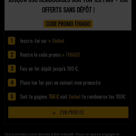
OFFERTS SANS DÉPÔT !
CODE PROMO THIAGO
Inscris-toi sur
Unibet
Rentre le code promo
THIAGO
Fais un 1er dépôt jusqu'à 100 €.
Place ton 1er pari en suivant mon pronostic
Soit tu gagnes
156 €
soit
Unibet
te rembourse tes 100€
J'EN PROFITE
Ces pronostics sont donnés à titre indicatif. Vous ne saurez engager la