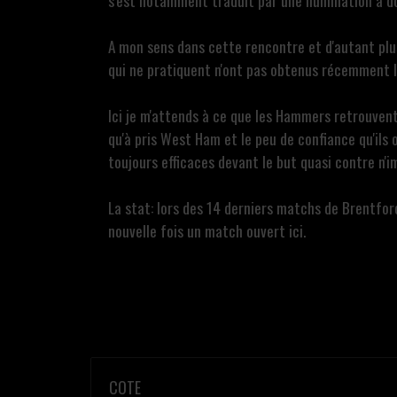
s'est notamment traduit par une humiliation à do
A mon sens dans cette rencontre et d'autant plu
qui ne pratiquent n'ont pas obtenus récemment l
Ici je m'attends à ce que les Hammers retrouvent 
qu'à pris West Ham et le peu de confiance qu'ils
toujours efficaces devant le but quasi contre n'i
La stat: lors des 14 derniers matchs de Brentford
nouvelle fois un match ouvert ici.
COTE