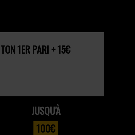
ON 1ER PARI + 15€
JUSQU'À
100€