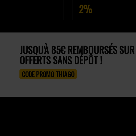
2%
JUSQU'À 85€ REMBOURSÉS SUR T
OFFERTS SANS DÉPÔT !
CODE PROMO THIAGO