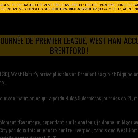
ARGENT ET DE HASARD PEUVENT ÊTRE DANGEREUX : PERTES D'ARGENT, CONFLITS FA
. RETROUVE NOS CONSEILS SUR
JOUEURS-INFO-SERVICE.FR
(09 74 75 13 13, APPEL 
JOURNÉE DE PREMIER LEAGUE, WEST HAM ACCU
BRENTFORD !
 3D), West Ham n'y arrive plus plus en Premier League et l'équipe e
e...
pour son maintien et qui a perdu 4 des 5 dernières journées de PL, 
ialement d'avantage, cependant sur le contenu, je donne un léger av
, City par deux fois ou encore contre Liverpool, tandis que West H