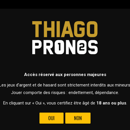
ERS
PRONOSTICS
DEVENIR MEMBRE
FOOTBALL
ANGLETERRE - PREMIER LEAGUE
Accès réservé aux personnes majeures
26 FÉVRIER 2024 À 21H00
Les jeux d’argent et de hasard sont strictement interdits aux mineurs
Jouer comporte des risques : endettement, dépendance.
En cliquant sur « Oui », vous certifiez être âgé de
18 ans ou plus
.
OUI
NON
VS