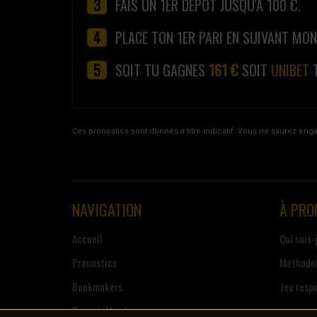
FAIS UN 1ER DÉPÔT JUSQU'À 100 €.
PLACE TON 1ER PARI EN SUIVANT MO
SOIT TU GAGNES
161 €
SOIT
UNIBET
T
Ces pronostics sont donnés à titre indicatif. Vous ne saurez eng
NAVIGATION
À PRO
Accueil
Qui suis-
Pronostics
Méthodol
Bookmakers
Jeu resp
Devenir Membre